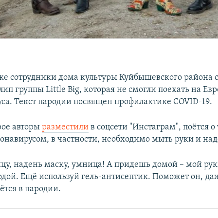
ке сотрудники дома культуры Куйбышевского района 
ип группы Little Big, которая не смогли поехать на Ев
уса. Текст пародии посвящен профилактике COVID-19.
рое авторы
разместили
в соцсети "Инстаграм", поётся о 
онавирусом, в частности, необходимо мыть руки и над
ицу, надень маску, умница! А придешь домой – мой ру
одой. Ещё используй гель-антисептик. Поможет он, да
оётся в пародии.