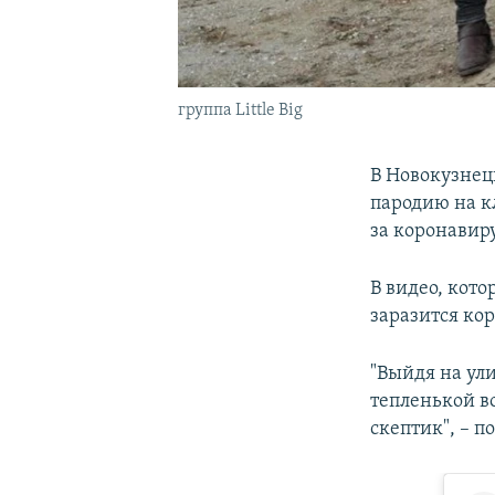
группа Little Big
В Новокузнец
пародию на кл
за коронавир
В видео, кото
заразится кор
"Выйдя на ул
тепленькой в
скептик", – п