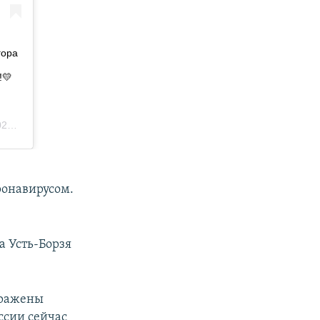
ронавирусом.
 Усть-Борзя
аражены
ссии сейчас