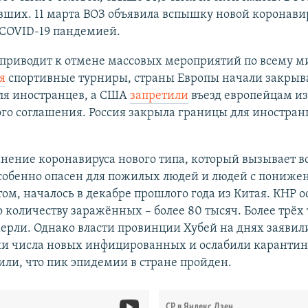
вших. 11 марта ВОЗ объявила вспышку новой коронави
COVID-19 пандемией.
приводит к отмене массовых мероприятий по всему ми
я
спортивные турниры, страны Европы начали закрыв
ля иностранцев, а США
запретили
въезд европейцам из
о соглашения. Россия закрыла границы для иностранц
нение коронавируса нового типа, который вызывает в
особенно опасен для пожилых людей и людей с пониж
м, началось в декабре прошлого года из Китая. КНР о
 количеству заражённых – более 80 тысяч. Более трёх
ерли. Однако власти провинции Хубей на днях заявил
и числа новых инфицированных и ослабили карантин.
или, что пик эпидемии в стране пройден.
СР в Яндекс.Дзен