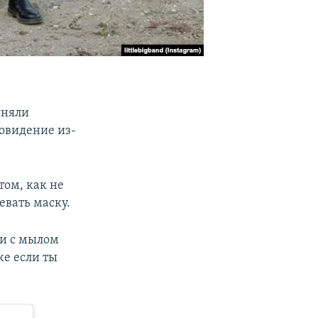
сняли
ровидение из-
том, как не
евать маску.
ки с мылом
же если ты