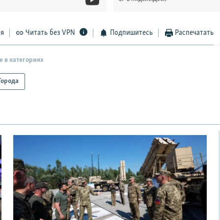
ся
Читать без VPN
Подпишитесь
Распечатать
е в категориях
Города