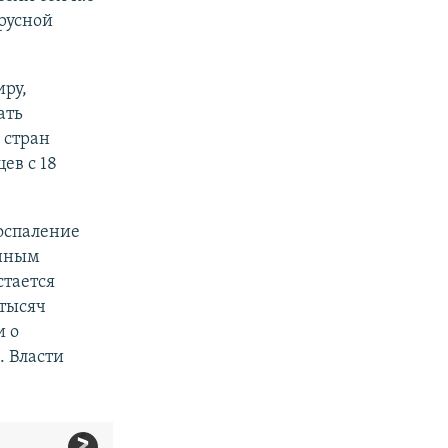
русной
ру,
ать
 стран
ев с 18
оспаление
енным
стается
 тысяч
и о
 Власти