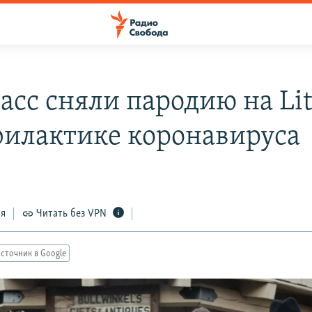
асс сняли пародию на Litt
филактике коронавируса
ся
Читать без VPN
сточник в Google