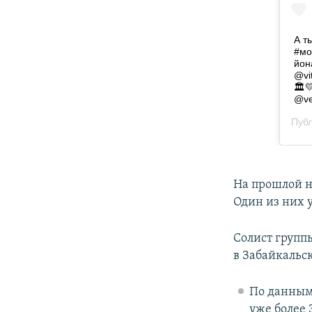
На прошлой н
Один из них 
Cолист группы
в Забайкальс
По данным
уже более 