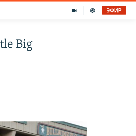
ЭФИР
le Big