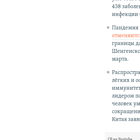
438 заболе
инфекции 
Пандемия 
отменяютс
границы д
Шенгенског
марта.
Распростра
лёгких и 
иммунитето
лидером по
человек ум
сокращени
Китая заяв
СР на Youtube