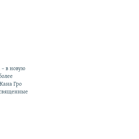
 – в новую
более
Жана Гро
освященные