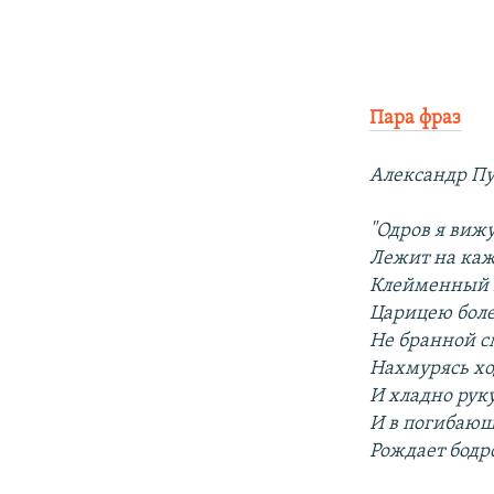
Пара фраз
Александр Пу
"Одров я виж
Лежит на каж
Клейменный 
Царицею боле
Не бранной с
Нахмурясь х
И хладно рук
И в погибаю
Рождает бодр