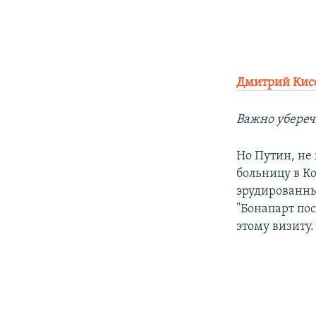
Дмитрий Кис
Важно убереч
Но Путин, не 
больницу в К
эрудированны
"Бонапарт по
этому визиту.