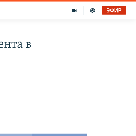
ЭФИР
ента в