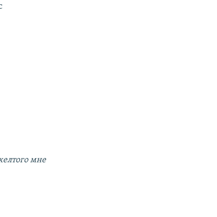
с
 желтого мне