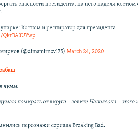
вергать опасности президента, на него надели костюм 
.
унарке: Костюм и респиратор для президента
com/QkrBA3UYwp
мирнов (@dimsmirnov175)
March 24, 2020
арабаш
я чумы.
думаю помирать от вируса – зовите Наполеона – этого
нились персонажи сериала Breaking Bad.