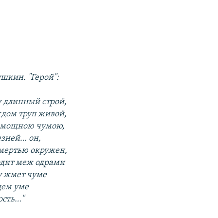
шкин. "Герой":
у длинный строй,
дом труп живой,
мощною чумою,
зней… он,
мертью окружен,
одит меж одрами
у жмет чуме
щем уме
ость…"