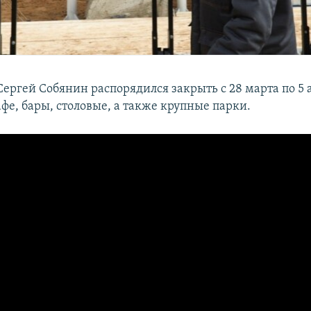
ергей Собянин распорядился закрыть с 28 марта по 5 
фе, бары, столовые, а также крупные парки.