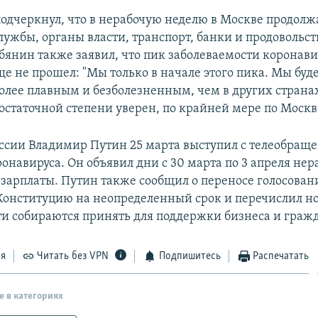
подчеркнул, что в нерабочую неделю в Москве продолж
лужбы, органы власти, транспорт, банки и продовольс
бянин также заявил, что пик заболеваемости коронав
е не прошел: "Мы только в начале этого пика. Мы буд
более плавным и безболезненным, чем в других странах.
 достаточной степени уверен, по крайней мере по Москв
ссии Владимир Путин 25 марта выступил с телеобраще
онавируса. Он объявил дни с 30 марта по 3 апреля нер
зарплаты. Путин также сообщил о переносе голосован
Конституцию на неопределенный срок и перечислил н
ти собираются принять для поддержки бизнеса и граж
ся
Читать без VPN
Подпишитесь
Распечатать
е в категориях