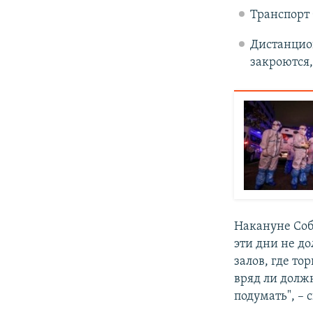
Транспорт 
Дистанцион
закроются,
Накануне Со
эти дни не д
залов, где т
вряд ли долж
подумать", – 