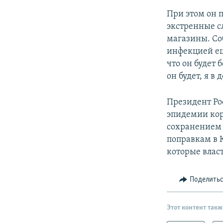
При этом он 
экстренные с
магазины. Со
инфекцией ещ
что он будет 
он будет, я в
Президент Ро
эпидемии кор
сохранением 
поправкам в 
которые влас
Поделить
Этот контент такж