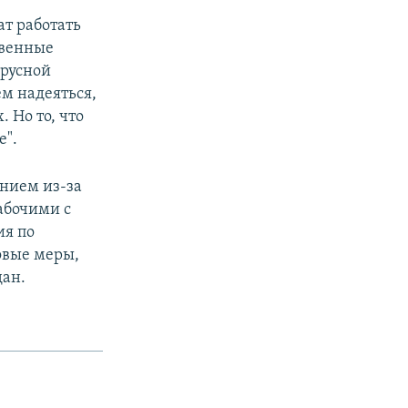
ат работать
твенные
ирусной
ем надеяться,
 Но то, что
е".
нием из-за
абочими с
ия по
овые меры,
дан.