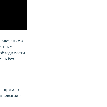
исключением
венных
еобходимости.
ать без
(например,
анковские и