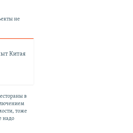
ъекты не
пыт Китая
рестораны в
сключением
мости, тоже
е надо