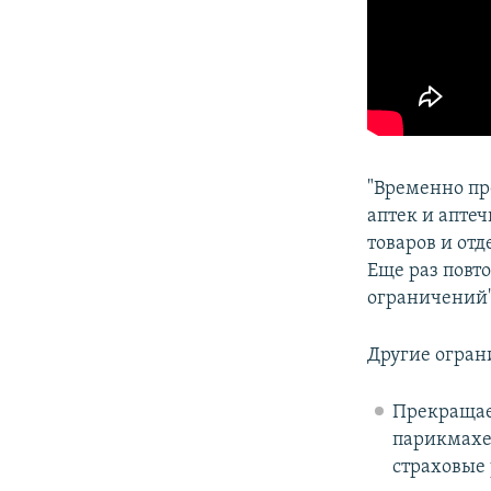
"Временно пр
аптек и апте
товаров и от
Еще раз повт
ограничений"
Другие огран
Прекращает
парикмахер
страховые 