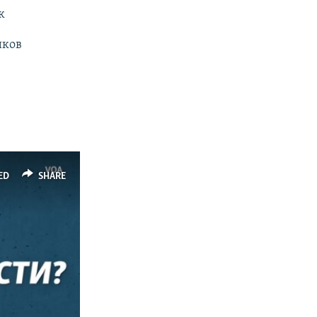
к
иков
ED
SHARE