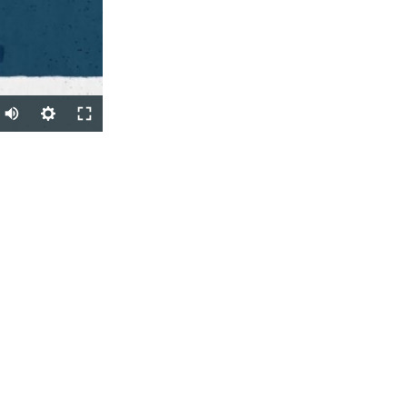
Auto
270p
SHARE
360p
404p
1080p
px
width