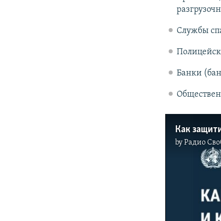
разгрузоч
Службы сп
Полицейск
Банки (ба
Обществен
Как защит
by
Радио Сво