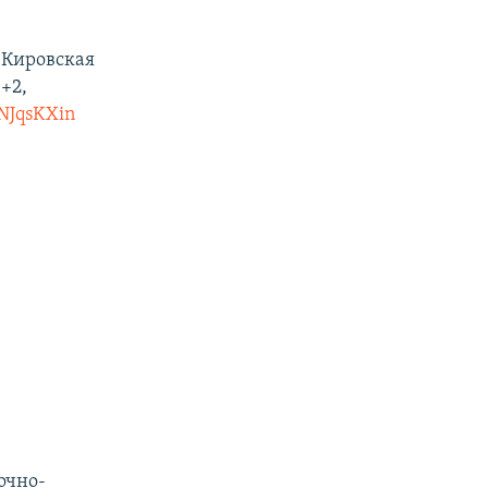
 Кировская
+2,
1NJqsKXin
очно-