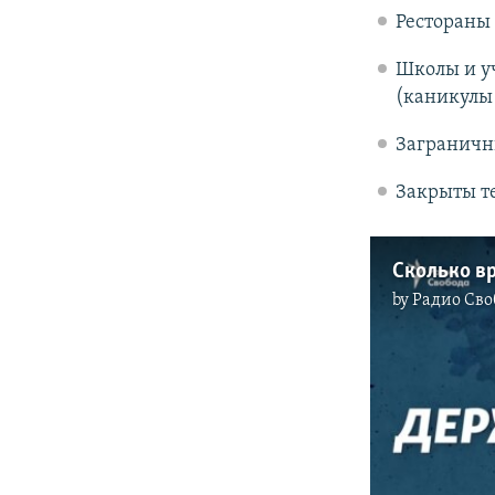
Рестораны 
Школы и у
(каникулы 
Заграничн
Закрыты т
Сколько вр
by
Радио Сво