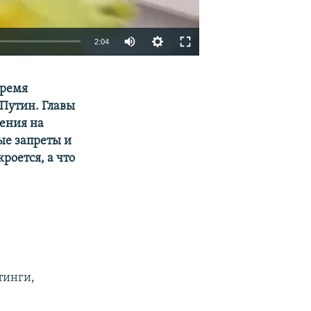
Auto
2:04
270p
EMBED
SHARE
время
360p
Путин. Главы
404p
ения на
1080p
ые запреты и
роется, а что
404p
тинги,