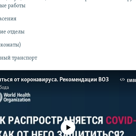
ные работы
асения
ие отделы
нкоматы)
ный транспорт​
иться от коронавируса. Рекомендации ВОЗ
EMB
бода
No media source currently available