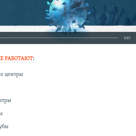
0:57
EMBED
Е РАБОТАЮТ
:
е центры
Auto
270p
360p
404p
нтры
1080p
ы
убы