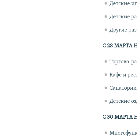
Детские и
Детские р
Другие ра
С 28 МАРТА 
Торгово-р
Кафе и рес
Санатории
Детские оз
С 30 МАРТА 
Многофунк