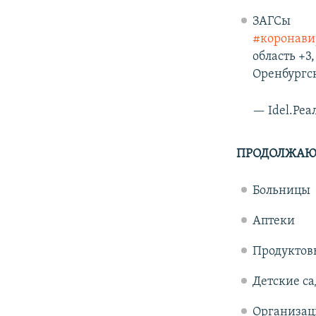
ЗАГСы
#коронави
область +3
Оренбургск
— Idel.Реа
ПРОДОЛЖАЮТ
Больницы
Аптеки
Продуктов
Детские с
Организац