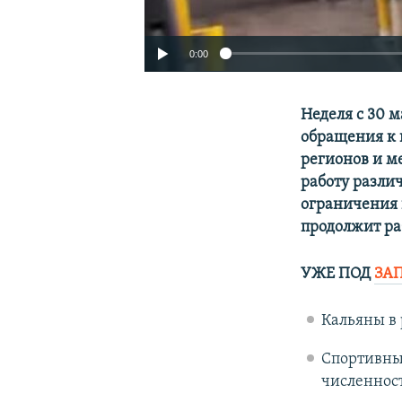
0:00
Неделя с 30 м
обращения к 
регионов и м
работу разли
ограничения н
продолжит раб
УЖЕ ПОД
ЗА
Auto
Кальяны в 
Спортивны
численност