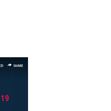
ED
SHARE