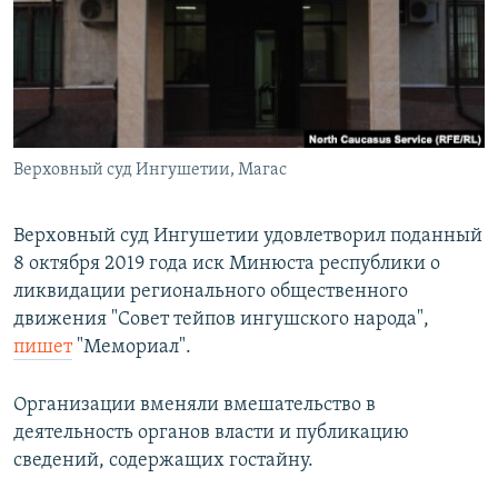
РАСПИСАНИЕ ВЕЩАНИЯ
ПОДПИШИТЕСЬ НА РАССЫЛКУ
СОЦИАЛЬНЫЕ СЕТИ
Верховный суд Ингушетии, Магас
Верховный суд Ингушетии удовлетворил поданный
8 октября 2019 года иск Минюста республики о
Все сайты РСЕ/РС
ликвидации регионального общественного
движения "Совет тейпов ингушского народа",
пишет
"Мемориал".
Организации вменяли вмешательство в
деятельность органов власти и публикацию
сведений, содержащих гостайну.