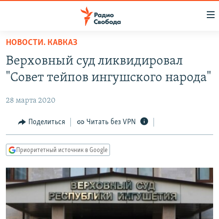
Ссылки
для
упрощенного
НОВОСТИ. КАВКАЗ
ПРОГРАММЫ
доступа
Верховный суд ликвидировал
ПОДКАСТЫ
Вернуться
"Совет тейпов ингушского народа"
к
АВТОРСКИЕ ПРОЕКТЫ
основному
28 марта 2020
ЦИТАТЫ СВОБОДЫ
содержанию
Вернутся
МНЕНИЯ
Поделиться
Читать без VPN
к
КУЛЬТУРА
главной
Приоритетный источник в Google
навигации
IDEL.РЕАЛИИ
Вернутся
КАВКАЗ.РЕАЛИИ
к
СЕВЕР.РЕАЛИИ
поиску
СИБИРЬ.РЕАЛИИ