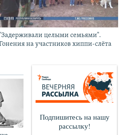
"Задерживали целыми семьями".
Гонения на участников хиппи-слёта