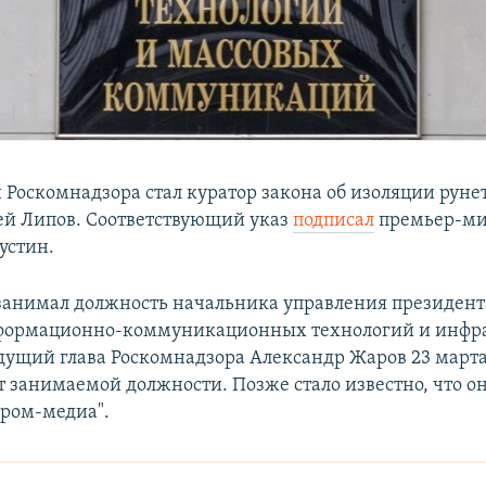
 Роскомнадзора стал куратор закона об изоляции рунет
й Липов. Соответствующий указ
подписал
премьер-ми
стин.
занимал должность начальника управления президент
формационно-коммуникационных технологий и инфр
дущий глава Роскомнадзора Александр Жаров 23 март
т занимаемой должности. Позже стало известно, что о
пром-медиа".