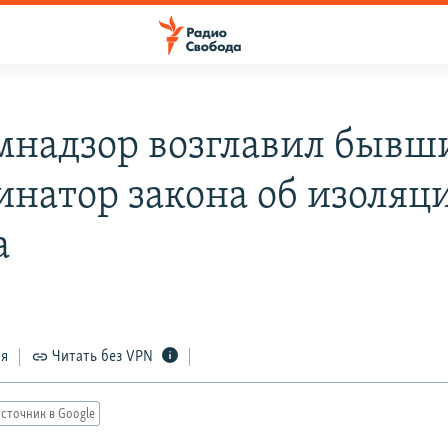
мнадзор возглавил бывш
инатор закона об изоляц
а
ся
Читать без VPN
сточник в Google