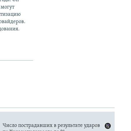
 могут
утизацию
овайдеров.
дования.