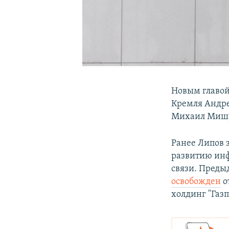
Новым главой
Кремля Андре
Михаил Мишу
Ранее Липов 
развитию ин
связи. Преды
освобожден
о
холдинг "Газ