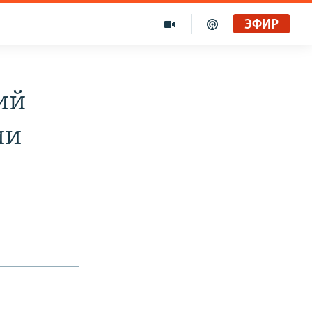
ЭФИР
ий
ии