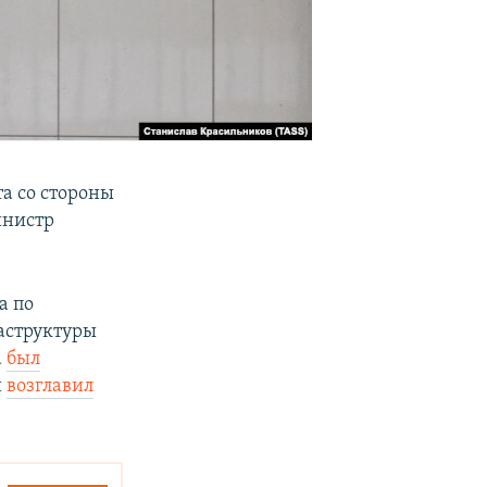
а со стороны
нистр
а по
аструктуры
а
был
н
возглавил