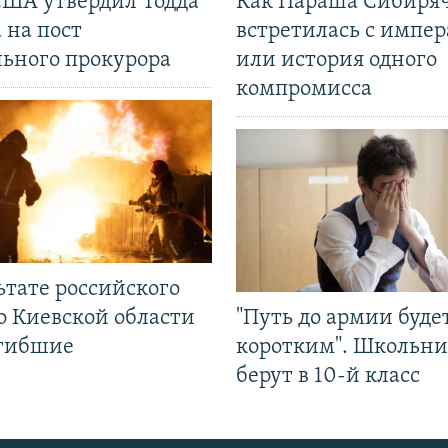
США утвердил Тодда
Как Параша Сибиря
 на пост
встретилась с импе
льного прокурора
или история одного
компромисса
ьтате российского
о Киевской области
"Путь до армии буде
огибшие
коротким". Школьни
берут в 10-й класс