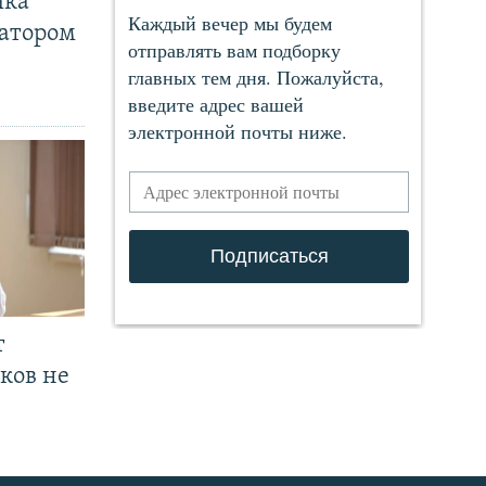
чка
ратором
т
ков не