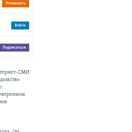
Установить
Войти
Подписаться
нтернет-СМИ
едомство
о
суверенном
ким
года. Он