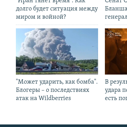
"Иран тянет время". Как
Сенат 
долго будет ситуация между
Бланша
миром и войной?
генера
"Может ударить, как бомба".
В резул
Блогеры – о последствиях
удара п
атак на Wildberries
есть п