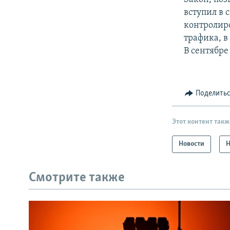
вступил в с
контролир
трафика, в
В сентябре
Поделить
Этот контент такж
Новости
Н
Смотрите также