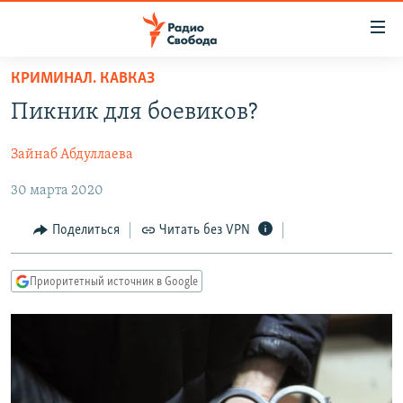
Ссылки
для
упрощенного
КРИМИНАЛ. КАВКАЗ
ПРОГРАММЫ
доступа
Пикник для боевиков?
ПОДКАСТЫ
Вернуться
к
Зайнаб Абдуллаева
АВТОРСКИЕ ПРОЕКТЫ
основному
30 марта 2020
ЦИТАТЫ СВОБОДЫ
содержанию
Вернутся
МНЕНИЯ
Поделиться
Читать без VPN
к
КУЛЬТУРА
главной
Приоритетный источник в Google
навигации
IDEL.РЕАЛИИ
Вернутся
КАВКАЗ.РЕАЛИИ
к
СЕВЕР.РЕАЛИИ
поиску
СИБИРЬ.РЕАЛИИ