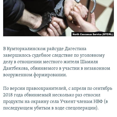
РАСПИСАНИЕ ВЕЩАНИЯ
ПОДПИШИТЕСЬ НА РАССЫЛКУ
СОЦИАЛЬНЫЕ СЕТИ
В Кумторкалинском райсуде Дагестана
завершилось судебное следствие по уголовному
делу в отношении местного жителя Шамиля
Все сайты РСЕ/РС
Даитбекова, обвиняемого в участии в незаконном
вооруженном формировании.
По версии правоохранителей, с апреля по сентябрь
2018 года обвиняемый несколько раз относил
продукты на окраину села Учкент членам НВФ (в
последующем убитым в ходе спецоперации).