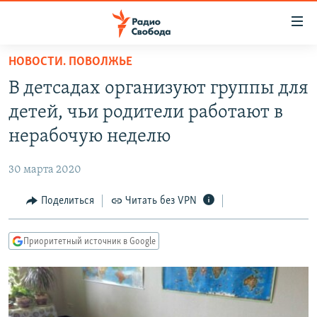
Ссылки
для
упрощенного
НОВОСТИ. ПОВОЛЖЬЕ
ПРОГРАММЫ
доступа
В детсадах организуют группы для
ПОДКАСТЫ
Вернуться
детей, чьи родители работают в
к
АВТОРСКИЕ ПРОЕКТЫ
нерабочую неделю
основному
ЦИТАТЫ СВОБОДЫ
содержанию
30 марта 2020
Вернутся
МНЕНИЯ
к
Поделиться
Читать без VPN
КУЛЬТУРА
главной
навигации
IDEL.РЕАЛИИ
Приоритетный источник в Google
Вернутся
КАВКАЗ.РЕАЛИИ
к
СЕВЕР.РЕАЛИИ
поиску
СИБИРЬ.РЕАЛИИ