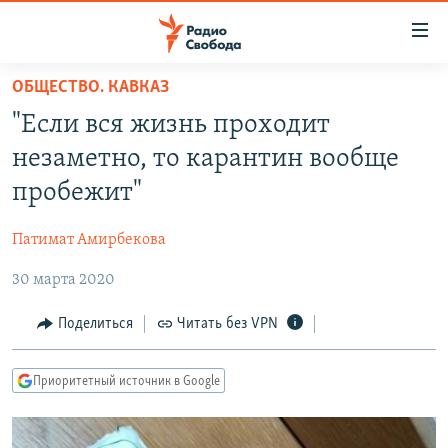
Ссылки
для
упрощенного
ОБЩЕСТВО. КАВКАЗ
ПРОГРАММЫ
доступа
"Если вся жизнь проходит
ПОДКАСТЫ
Вернуться
незаметно, то карантин вообще
к
АВТОРСКИЕ ПРОЕКТЫ
пробежит"
основному
ЦИТАТЫ СВОБОДЫ
содержанию
Патимат Амирбекова
Вернутся
МНЕНИЯ
к
30 марта 2020
КУЛЬТУРА
главной
навигации
IDEL.РЕАЛИИ
Поделиться
Читать без VPN
Вернутся
КАВКАЗ.РЕАЛИИ
к
Приоритетный источник в Google
СЕВЕР.РЕАЛИИ
поиску
СИБИРЬ.РЕАЛИИ