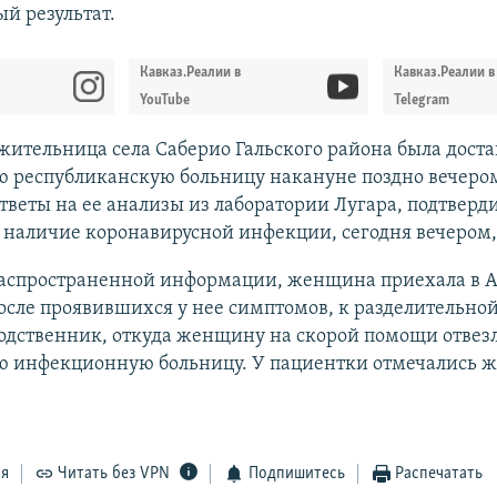
й результат.
Кавказ.Реалии в
Кавказ.Реалии в
YouTube
Telegram
жительница села Саберио Гальского района была доста
ю республиканскую больницу накануне поздно вечеро
тветы на ее анализы из лаборатории Лугара, подтверд
наличие коронавирусной инфекции, сегодня вечером,
распространенной информации, женщина приехала в 
сле проявившихся у нее симптомов, к разделительной
одственник, откуда женщину на скорой помощи отвезл
ю инфекционную больницу. У пациентки отмечались ж
ся
Читать без VPN
Подпишитесь
Распечатать