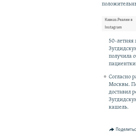
положительны
Кавказ.Реалии в
Instagram
50-летняя 
Зугдидску
получила о
пациентки 
Согласно 
Москвы. По
доставил р
Зугдидску
кашель.
Поделить