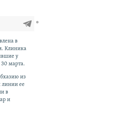
влена в
м. Клиника
ившие у
 30 марта.
Абхазию из
 линии ее
и в
ар и