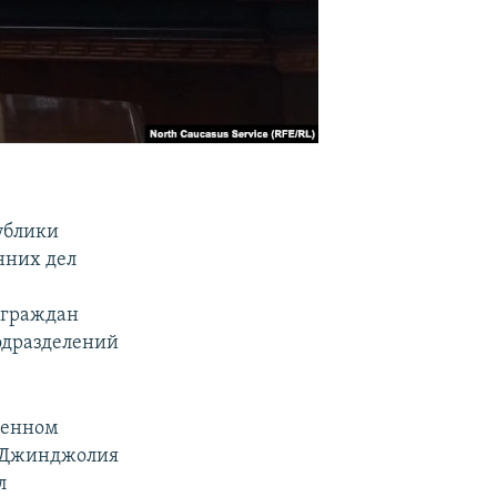
ублики
нних дел
 граждан
одразделений
щенном
с Джинджолия
л