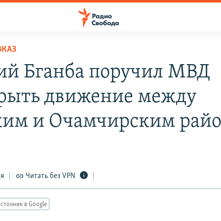
ВКАЗ
ий Бганба поручил МВД
рыть движение между
ким и Очамчирским рай
ся
Читать без VPN
сточник в Google