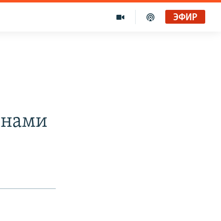
ЭФИР
онами