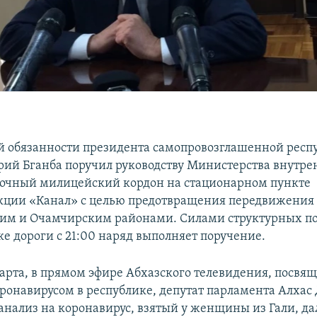
 обязанности президента самопровозглашенной респ
рий Бганба поручил руководству Министерства внутре
рочный милицейский кордон на стационарном пункте
кции «Канал» с целью предотвращения передвижения
им и Очамчирским районами. Силами структурных п
ке дороги с 21:00 наряд выполняет поручение.
марта, в прямом эфире Абхазского телевидения, посвя
оронавирусом в республике, депутат парламента Алха
 анализ на коронавирус, взятый у женщины из Гали, да