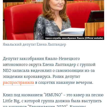
РАСПИСАНИЕ ВЕЩАНИЯ
ПОДПИШИТЕСЬ НА РАССЫЛКУ
СОЦИАЛЬНЫЕ СЕТИ
Ямальский депутат Елена Лаптандер
Все сайты РСЕ/РС
Депутат заксобрания Ямало-Ненецкого
автономного округа Елена Лаптандер с группой
NEO записала видеоклип о самоизоляции из-за
эпидемии коронавируса. Ролик депутат
распространила
в соцсетях накануне вечером.
Клип под названием "ИМUNO" – это кавер на песню
Little Big, с которой группа должна была выступить