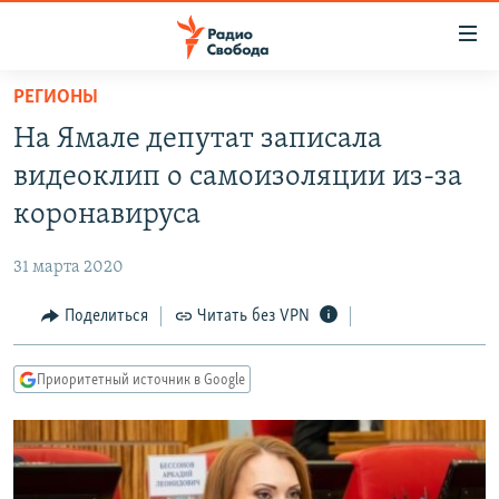
Ссылки
для
упрощенного
РЕГИОНЫ
ПРОГРАММЫ
доступа
На Ямале депутат записала
ПОДКАСТЫ
Вернуться
видеоклип о самоизоляции из-за
к
АВТОРСКИЕ ПРОЕКТЫ
коронавируса
основному
ЦИТАТЫ СВОБОДЫ
содержанию
31 марта 2020
Вернутся
МНЕНИЯ
к
Поделиться
Читать без VPN
КУЛЬТУРА
главной
навигации
IDEL.РЕАЛИИ
Приоритетный источник в Google
Вернутся
КАВКАЗ.РЕАЛИИ
к
СЕВЕР.РЕАЛИИ
поиску
СИБИРЬ.РЕАЛИИ