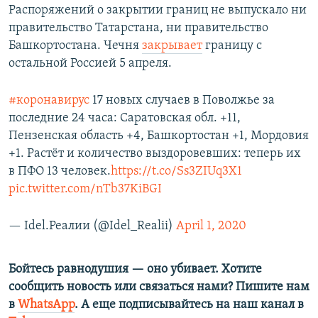
Распоряжений о закрытии границ не выпускало ни
правительство Татарстана, ни правительство
Башкортостана. Чечня
закрывает
границу с
остальной Россией 5 апреля.
#коронавирус
17 новых случаев в Поволжье за
последние 24 часа: Саратовская обл. +11,
Пензенская область +4, Башкортостан +1, Мордовия
+1. Растёт и количество выздоровевших: теперь их
в ПФО 13 человек.
https://t.co/Ss3ZIUq3X1
pic.twitter.com/nTb37KiBGI
— Idel.Реалии (@Idel_Realii)
April 1, 2020
Бойтесь равнодушия — оно убивает. Хотите
сообщить новость или связаться нами? Пишите нам
в
WhatsApp
. А еще подписывайтесь на наш канал в