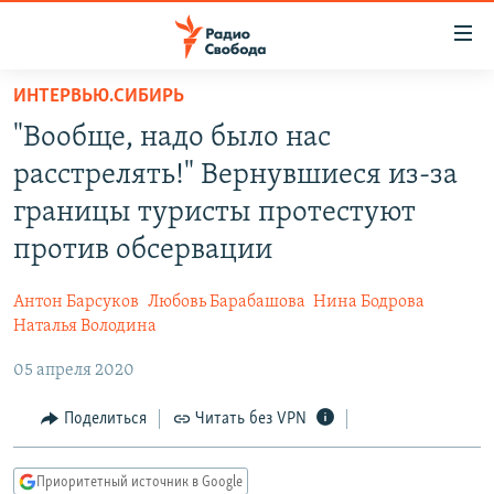
Ссылки
для
упрощенного
ИНТЕРВЬЮ.СИБИРЬ
ПРОГРАММЫ
доступа
"Вообще, надо было нас
ПОДКАСТЫ
Вернуться
расстрелять!" Вернувшиеся из-за
к
АВТОРСКИЕ ПРОЕКТЫ
границы туристы протестуют
основному
ЦИТАТЫ СВОБОДЫ
содержанию
против обсервации
Вернутся
МНЕНИЯ
к
Антон Барсуков
Любовь Барабашова
Нина Бодрова
КУЛЬТУРА
главной
Наталья Володина
навигации
IDEL.РЕАЛИИ
05 апреля 2020
Вернутся
КАВКАЗ.РЕАЛИИ
к
Поделиться
Читать без VPN
СЕВЕР.РЕАЛИИ
поиску
СИБИРЬ.РЕАЛИИ
Приоритетный источник в Google