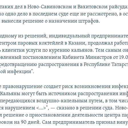
 таких дел в Ново-Савиновском и Вахитовском райсуд
ко одно дело в последнем суде еще не рассмотрено, в 
и вынесли решение о назначении штрафов.
о одному из решений, индивидуальный предпринимате
нтром паровых коктейлей в Казани, продолжал работ
ь клиентам услуги по курению кальянов. Тем самым о
новленный постановлением Кабинета Министров от 19.
предотвращению распространения в Республике Татарс
ой инфекции".
е правонарушение создает риск возникновения инфе
 Кальяны могут быть источником распространения и
 передающихся воздушно-капельным путем, в том числ
ется нарушением <…>", — сказано в решении суда. Нов
л решение о приостановлении деятельности центра п
роком на 90 дней. Сам предприниматель признал вину