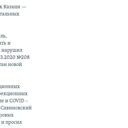
ах Казани —
остальных
ль,
ать и
н нарушил
03.2020 №208
тан новой
кционных
нфекционных
е и COVID –
о-Савиновский
аровых
 и просил