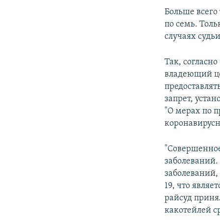
Больше всего
по семь. Толь
случаях судь
Так, согласн
владеющий це
предоставлят
запрет, уста
"О мерах по 
коронавирусн
"Совершенно
заболеваний.
заболеваний,
19, что явля
райсуд приня
какотейлей с