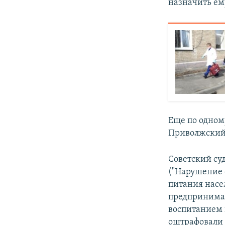
назначить ем
Еще по одном
Приволжский
Советский су
("Нарушение 
питания насел
предпринимат
воспитанием 
оштрафовали 