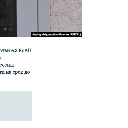
атьи 6.3 КоАП
о-
несены
и на срок до