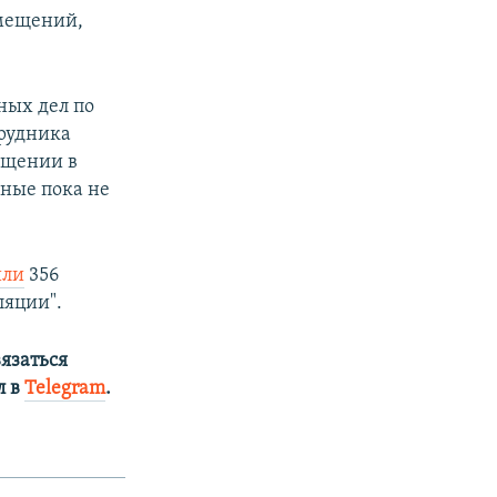
мещений,
ных дел по
трудника
ащении в
ьные пока не
или
356
ляции".
язаться
л в
Telegram
.