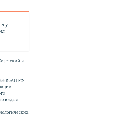
есу:
ил
Советский и
6.6 КоАП РФ
зации
ого
о вида с
х
миологических