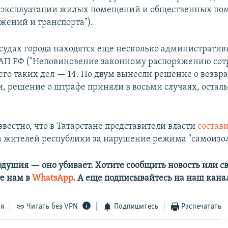
к эксплуатации жилых помещений и общественных по
ужений и транспорта").
в судах города находятся еще несколько административ
КоАП РФ ("Неповиновение законному распоряжению со
сего таких дел — 14. По двум вынесли решение о возвр
и, решение о штрафе приняли в восьми случаях, остал
.
звестно, что в Татарстане представители власти
состав
а жителей республики за нарушение режима "самоизо
одушия — оно убивает. Хотите сообщить новость или св
е нам в
WhatsApp
. А еще подписывайтесь на наш кана
ся
Читать без VPN
Подпишитесь
Распечатать