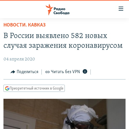
Ссылки
для
упрощенного
НОВОСТИ. КАВКАЗ
ПРОГРАММЫ
доступа
В России выявлено 582 новых
ПОДКАСТЫ
Вернуться
случая заражения коронавирусом
к
АВТОРСКИЕ ПРОЕКТЫ
основному
04 апреля 2020
ЦИТАТЫ СВОБОДЫ
содержанию
Вернутся
МНЕНИЯ
Поделиться
Читать без VPN
к
КУЛЬТУРА
главной
Приоритетный источник в Google
навигации
IDEL.РЕАЛИИ
Вернутся
КАВКАЗ.РЕАЛИИ
к
СЕВЕР.РЕАЛИИ
поиску
СИБИРЬ.РЕАЛИИ