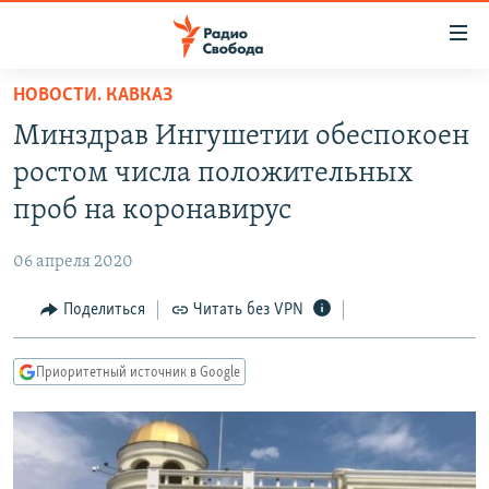
Ссылки
для
упрощенного
НОВОСТИ. КАВКАЗ
ПРОГРАММЫ
доступа
Минздрав Ингушетии обеспокоен
ПОДКАСТЫ
Вернуться
ростом числа положительных
к
АВТОРСКИЕ ПРОЕКТЫ
проб на коронавирус
основному
ЦИТАТЫ СВОБОДЫ
содержанию
06 апреля 2020
Вернутся
МНЕНИЯ
к
Поделиться
Читать без VPN
КУЛЬТУРА
главной
навигации
IDEL.РЕАЛИИ
Приоритетный источник в Google
Вернутся
КАВКАЗ.РЕАЛИИ
к
СЕВЕР.РЕАЛИИ
поиску
СИБИРЬ.РЕАЛИИ