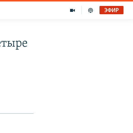
ЭФИР
етыре