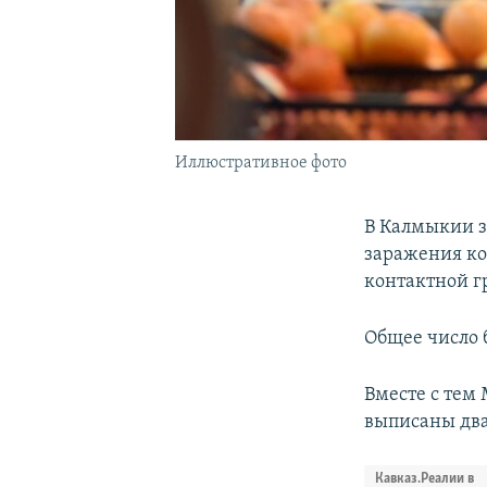
Иллюстративное фото
В Калмыкии з
заражения ко
контактной г
Общее число б
Вместе с тем
выписаны два
Кавказ.Реалии в