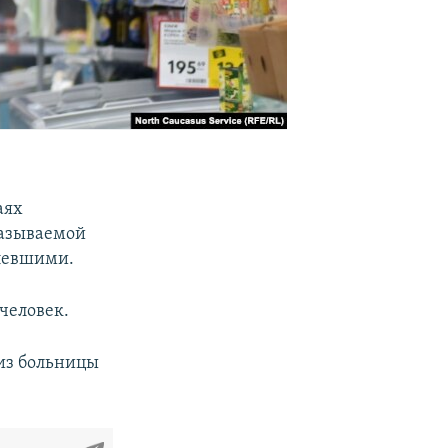
аях
называемой
олевшими.
 человек.
из больницы