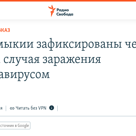
ВКАЗ
мыкии зафиксированы ч
 случая заражения
авирусом
ся
Читать без VPN
сточник в Google