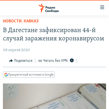
Ссылки
для
упрощенного
НОВОСТИ. КАВКАЗ
ПРОГРАММЫ
доступа
В Дагестане зафиксирован 44-й
ПОДКАСТЫ
Вернуться
случай заражения коронавирусом
к
АВТОРСКИЕ ПРОЕКТЫ
основному
08 апреля 2020
ЦИТАТЫ СВОБОДЫ
содержанию
Вернутся
МНЕНИЯ
Поделиться
Читать без VPN
к
КУЛЬТУРА
главной
Приоритетный источник в Google
навигации
IDEL.РЕАЛИИ
Вернутся
КАВКАЗ.РЕАЛИИ
к
СЕВЕР.РЕАЛИИ
поиску
СИБИРЬ.РЕАЛИИ