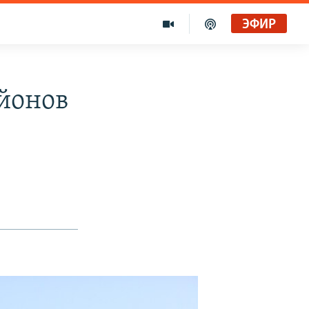
ЭФИР
йонов