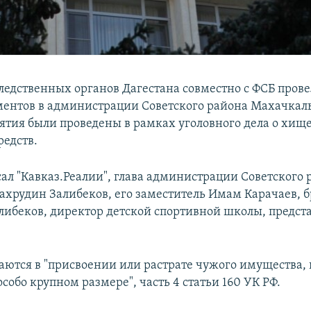
ледственных органов Дагестана совместно с ФСБ прове
ентов в администрации Советского района Махачкал
тия были проведены в рамках уголовного дела о хищ
едств.
сал "Кавказ.Реалии", глава администрации Советского 
хрудин Залибеков, его заместитель Имам Карачаев, б
либеков, директор детской спортивной школы, предст
аются в "присвоении или растрате чужого имущества,
собо крупном размере", часть 4 статьи 160 УК РФ.