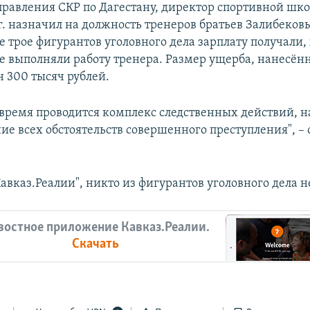
равления СКР по Дагестану, директор спортивной шко
гг. назначил на должность тренеров братьев Залибеков
е трое фигурантов уголовного дела зарплату получали,
е выполняли работу тренера. Размер ущерба, нанесён
н 300 тысяч рублей.
 время проводится комплекс следственных действий, 
ие всех обстоятельств совершенного преступления", –
авказ.Реалии", никто из фигурантов уголовного дела н
востное приложение Кавказ.Реалии.
Скачать