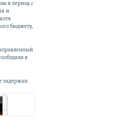
лы в период с
ых и
 хотя
ного бюджету,
направленный
 сообщили в
е задержан.