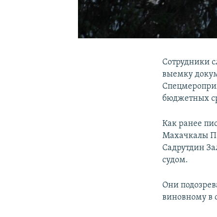
Сотрудники с
выемку докум
Спецмероприя
бюджетных ср
Как ранее пи
Махачкалы Па
Садрутдин За
судом.
Они подозрев
виновному в о