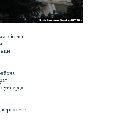
ли обыск и
ы.
ении
района
рат
анут перед
 вверенного