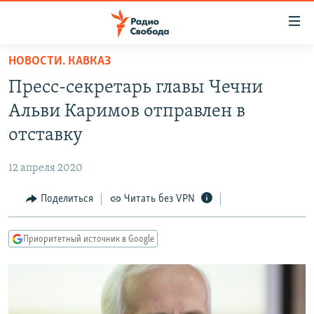
Ссылки
для
упрощенного
НОВОСТИ. КАВКАЗ
ПРОГРАММЫ
доступа
Пресс-секретарь главы Чечни
ПОДКАСТЫ
Вернуться
Альви Каримов отправлен в
к
АВТОРСКИЕ ПРОЕКТЫ
отставку
основному
ЦИТАТЫ СВОБОДЫ
содержанию
12 апреля 2020
Вернутся
МНЕНИЯ
к
Поделиться
Читать без VPN
КУЛЬТУРА
главной
навигации
IDEL.РЕАЛИИ
Приоритетный источник в Google
Вернутся
КАВКАЗ.РЕАЛИИ
к
СЕВЕР.РЕАЛИИ
поиску
СИБИРЬ.РЕАЛИИ