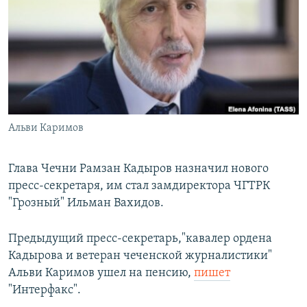
РАСПИСАНИЕ ВЕЩАНИЯ
ПОДПИШИТЕСЬ НА РАССЫЛКУ
СОЦИАЛЬНЫЕ СЕТИ
Альви Каримов
Все сайты РСЕ/РС
Глава Чечни Рамзан Кадыров назначил нового
пресс-секретаря, им стал замдиректора ЧГТРК
"Грозный" Ильман Вахидов.
Предыдущий пресс-секретарь,"кавалер ордена
Кадырова и ветеран чеченской журналистики"
Альви Каримов ушел на пенсию,
пишет
"Интерфакс".