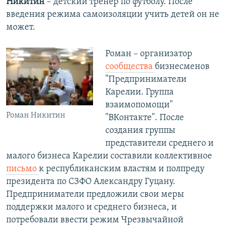
Никитин
– детский тренер по футболу. После
введения режима самоизоляции учить детей он не
может.
Роман – организатор
сообщества
бизнесменов
"Предприниматели
Карелии. Группа
взаимопомощи"
Роман Никитин
"ВКонтакте". После
создания группы
представители среднего и
малого бизнеса Карелии составили коллективное
письмо
к республиканским властям и полпреду
президента по СЗФО Александру Гуцану.
Предприниматели предложили свои меры
поддержки малого и среднего бизнеса, и
потребовали ввести режим Чрезвычайной