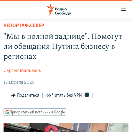
Ссылки
для
упрощенного
РЕПОРТАЖ.СЕВЕР
ПРОГРАММЫ
доступа
"Мы в полной заднице". Помогут
ПОДКАСТЫ
Вернуться
ли обещания Путина бизнесу в
к
АВТОРСКИЕ ПРОЕКТЫ
регионах
основному
ЦИТАТЫ СВОБОДЫ
содержанию
Сергей Маркелов
Вернутся
МНЕНИЯ
к
16 апреля 2020
КУЛЬТУРА
главной
навигации
IDEL.РЕАЛИИ
Поделиться
Читать без VPN
Вернутся
КАВКАЗ.РЕАЛИИ
к
Приоритетный источник в Google
СЕВЕР.РЕАЛИИ
поиску
СИБИРЬ.РЕАЛИИ