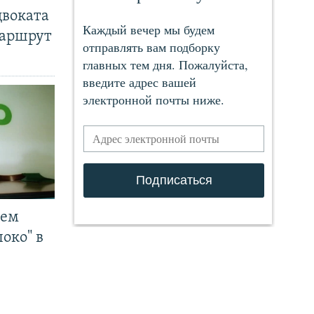
двоката
маршрут
чем
око" в