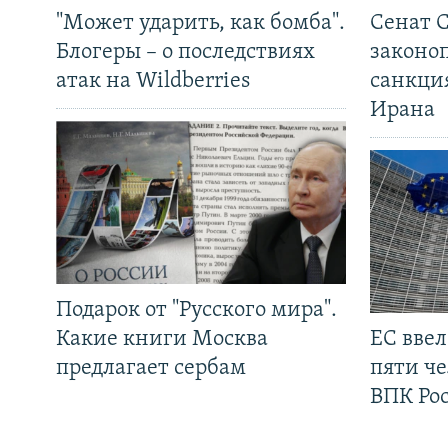
"Может ударить, как бомба".
Сенат 
Блогеры – о последствиях
законо
атак на Wildberries
санкци
Ирана
Подарок от "Русского мира".
Какие книги Москва
ЕС вве
предлагает сербам
пяти че
ВПК Ро