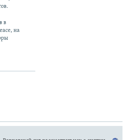
ов.
в в
eace, на
ифры