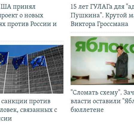
США принял
15 лет ГУЛАГа для "а
проект о новых
Пушкина". Крутой 
ях против России и
Виктора Гроссмана
"Сломать схему". За
л санкции против
власти оставили "Ябл
ловек, связанных с
бюллетене
ссии