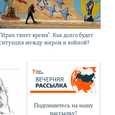
"Иран тянет время". Как долго будет
ситуация между миром и войной?