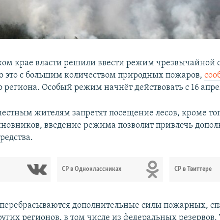
ком крае власти решили ввести режим чрезвычайной 
но это с большим количеством природных пожаров,
соо
о региона. Особый режим начнёт действовать с 16 апре
местным жителям запретят посещение лесов, кроме тог
новников, введение режима позволит привлечь допо
редства.
СР в Одноклассниках
СР в Твиттере
 перебрасываются дополнительные силы пожарных, сп
угих регионов, в том числе из федеральных резервов. 