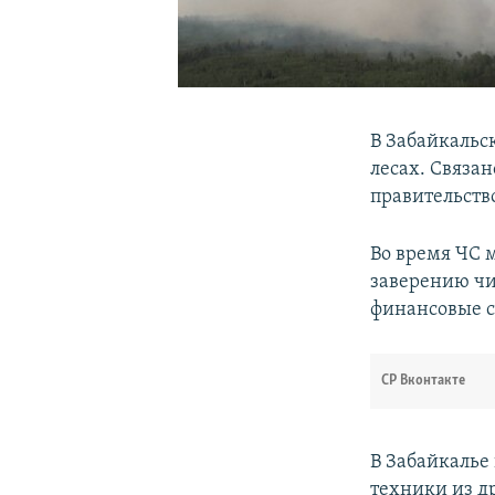
В Забайкальс
лесах. Связа
правительств
Во время ЧС 
заверению чи
финансовые с
СР Вконтакте
В Забайкалье
техники из др