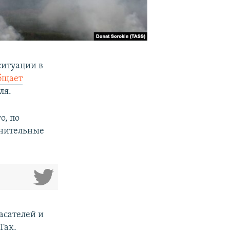
ситуации в
бщает
ля.
о, по
лнительные
асателей и
Так,