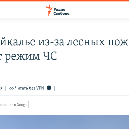
айкалье из-за лесных по
т режим ЧС
ся
Читать без VPN
сточник в Google