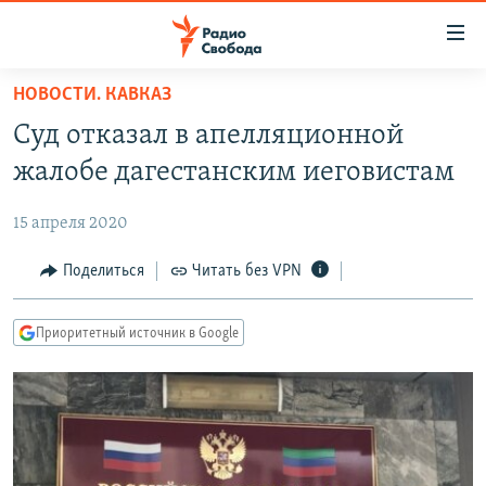
Ссылки
для
упрощенного
НОВОСТИ. КАВКАЗ
ПРОГРАММЫ
доступа
Суд отказал в апелляционной
ПОДКАСТЫ
Вернуться
жалобе дагестанским иеговистам
к
АВТОРСКИЕ ПРОЕКТЫ
основному
15 апреля 2020
ЦИТАТЫ СВОБОДЫ
содержанию
Вернутся
МНЕНИЯ
Поделиться
Читать без VPN
к
КУЛЬТУРА
главной
Приоритетный источник в Google
навигации
IDEL.РЕАЛИИ
Вернутся
КАВКАЗ.РЕАЛИИ
к
СЕВЕР.РЕАЛИИ
поиску
СИБИРЬ.РЕАЛИИ