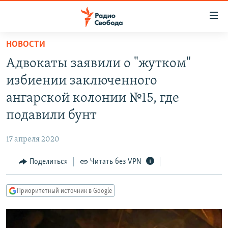
Ссылки
для
упрощенного
НОВОСТИ
ПРОГРАММЫ
доступа
Адвокаты заявили о "жутком"
ПОДКАСТЫ
Вернуться
избиении заключенного
к
АВТОРСКИЕ ПРОЕКТЫ
ангарской колонии №15, где
основному
ЦИТАТЫ СВОБОДЫ
содержанию
подавили бунт
Вернутся
МНЕНИЯ
к
17 апреля 2020
КУЛЬТУРА
главной
Поделиться
Читать без VPN
навигации
IDEL.РЕАЛИИ
Вернутся
КАВКАЗ.РЕАЛИИ
к
Приоритетный источник в Google
СЕВЕР.РЕАЛИИ
поиску
СИБИРЬ.РЕАЛИИ