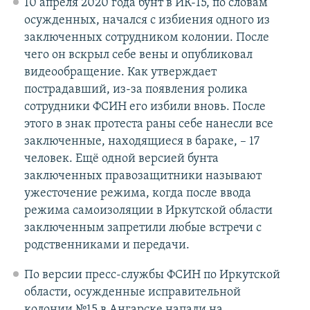
10 апреля 2020 года бунт в ИК-15, по словам
осужденных, начался с избиения одного из
заключенных сотрудником колонии. После
чего он вскрыл себе вены и опубликовал
видеообращение. Как утверждает
пострадавший, из-за появления ролика
сотрудники ФСИН его избили вновь. После
этого в знак протеста раны себе нанесли все
заключенные, находящиеся в бараке, – 17
человек. Ещё одной версией бунта
заключенных правозащитники называют
ужесточение режима, когда после ввода
режима самоизоляции в Иркутской области
заключенным запретили любые встречи с
родственниками и передачи.
По версии пресс-службы ФСИН по Иркутской
области, осужденные исправительной
колонии №15 в Ангарске напали на