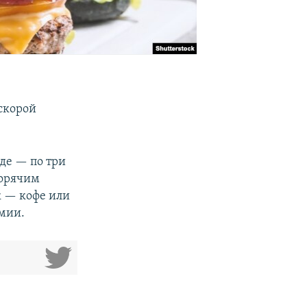
 скорой
аде — по три
горячим
к — кофе или
мии.