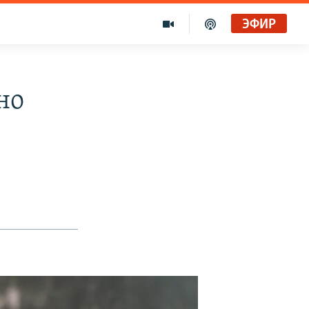
ЭФИР
но