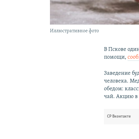
Иллюстративное фото
В Пскове оди
помощи,
соо
Заведение буд
человека. Ме
обедом: клас
чай. Акцию в
СР Вконтакте