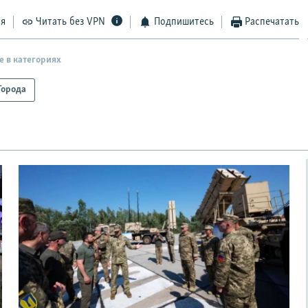
ся
Читать без VPN
Подпишитесь
Распечатать
е в категориях
Города