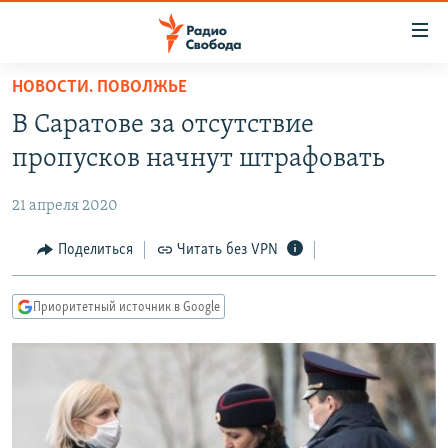
Ссылки
для
упрощенного
НОВОСТИ. ПОВОЛЖЬЕ
ПРОГРАММЫ
доступа
В Саратове за отсутствие
ПОДКАСТЫ
Вернуться
пропусков начнут штрафовать
к
АВТОРСКИЕ ПРОЕКТЫ
основному
21 апреля 2020
ЦИТАТЫ СВОБОДЫ
содержанию
Вернутся
МНЕНИЯ
Поделиться
Читать без VPN
к
КУЛЬТУРА
главной
Приоритетный источник в Google
навигации
IDEL.РЕАЛИИ
Вернутся
КАВКАЗ.РЕАЛИИ
к
СЕВЕР.РЕАЛИИ
поиску
СИБИРЬ.РЕАЛИИ