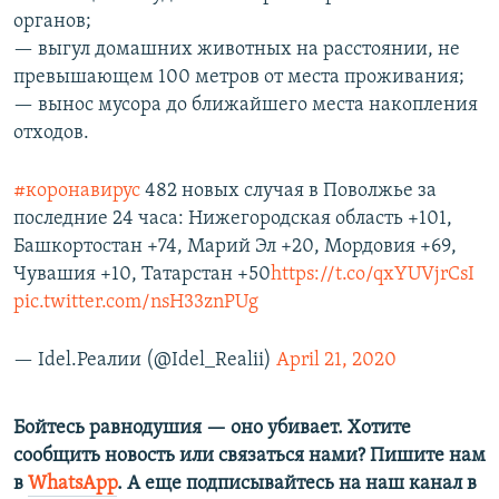
органов;
— выгул домашних животных на расстоянии, не
превышающем 100 метров от места проживания;
— вынос мусора до ближайшего места накопления
отходов.
#коронавирус
482 новых случая в Поволжье за
последние 24 часа: Нижегородская область +101,
Башкортостан +74, Марий Эл +20, Мордовия +69,
Чувашия +10, Татарстан +50
https://t.co/qxYUVjrCsI
pic.twitter.com/nsH33znPUg
— Idel.Реалии (@Idel_Realii)
April 21, 2020
Бойтесь равнодушия — оно убивает. Хотите
сообщить новость или связаться нами? Пишите нам
в
WhatsApp
. А еще подписывайтесь на наш канал в