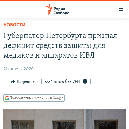
Ссылки
для
упрощенного
НОВОСТИ
ПРОГРАММЫ
доступа
Губернатор Петербурга признал
ПОДКАСТЫ
Вернуться
дефицит средств защиты для
к
АВТОРСКИЕ ПРОЕКТЫ
медиков и аппаратов ИВЛ
основному
ЦИТАТЫ СВОБОДЫ
содержанию
21 апреля 2020
Вернутся
МНЕНИЯ
к
Поделиться
Читать без VPN
КУЛЬТУРА
главной
навигации
IDEL.РЕАЛИИ
Приоритетный источник в Google
Вернутся
КАВКАЗ.РЕАЛИИ
к
СЕВЕР.РЕАЛИИ
поиску
СИБИРЬ.РЕАЛИИ