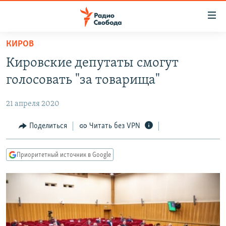
Ссылки
для
упрощенного
КИРОВ
ПРОГРАММЫ
доступа
Кировские депутаты смогут
ПОДКАСТЫ
Вернуться
голосовать "за товарища"
к
АВТОРСКИЕ ПРОЕКТЫ
основному
21 апреля 2020
ЦИТАТЫ СВОБОДЫ
содержанию
Вернутся
МНЕНИЯ
Поделиться
Читать без VPN
к
КУЛЬТУРА
главной
Приоритетный источник в Google
навигации
IDEL.РЕАЛИИ
Вернутся
КАВКАЗ.РЕАЛИИ
к
СЕВЕР.РЕАЛИИ
поиску
СИБИРЬ.РЕАЛИИ