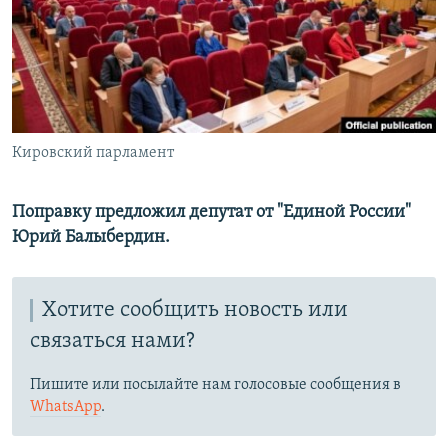
РАСПИСАНИЕ ВЕЩАНИЯ
ПОДПИШИТЕСЬ НА РАССЫЛКУ
СОЦИАЛЬНЫЕ СЕТИ
Кировский парламент
Поправку предложил депутат от "Единой России"
Юрий Балыбердин.
Все сайты РСЕ/РС
Хотите сообщить новость или
связаться нами?
Пишите или посылайте нам голосовые сообщения в
WhatsApp
.