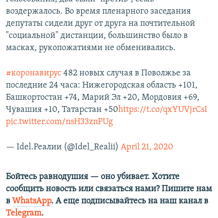
воздержалось. Во время пленарного заседания
депутаты сидели друг от друга на почтительной
"социальной" дистанции, большинство было в
масках, рукопожатиями не обменивались.
#коронавирус
482 новых случая в Поволжье за
последние 24 часа: Нижегородская область +101,
Башкортостан +74, Марий Эл +20, Мордовия +69,
Чувашия +10, Татарстан +50
https://t.co/qxYUVjrCsI
pic.twitter.com/nsH33znPUg
— Idel.Реалии (@Idel_Realii)
April 21, 2020
Бойтесь равнодушия — оно убивает. Хотите
сообщить новость или связаться нами? Пишите нам
в
WhatsApp
. А еще подписывайтесь на наш канал в
Telegram
.