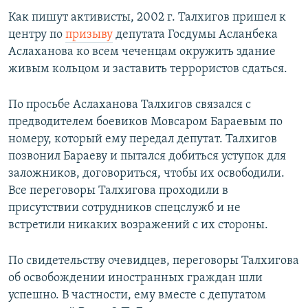
Как пишут активисты, 2002 г. Талхигов пришел к
центру по
призыву
депутата Госдумы Асланбека
Аслаханова ко всем чеченцам окружить здание
живым кольцом и заставить террористов сдаться.
По просьбе Аслаханова Талхигов связался с
предводителем боевиков Мовсаром Бараевым по
номеру, который ему передал депутат. Талхигов
позвонил Бараеву и пытался добиться уступок для
заложников, договориться, чтобы их освободили.
Все переговоры Талхигова проходили в
присутствии сотрудников спецслужб и не
встретили никаких возражений с их стороны.
По свидетельству очевидцев, переговоры Талхигова
об освобождении иностранных граждан шли
успешно. В частности, ему вместе с депутатом