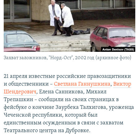
РАСПИСАНИЕ ВЕЩАНИЯ
ПОДПИШИТЕСЬ НА РАССЫЛКУ
СОЦИАЛЬНЫЕ СЕТИ
Захват заложников, "Норд-Ост", 2002 год (архивное фото)
Все сайты РСЕ/РС
21 апреля известные российские правозащитники
и общественники –
Светлана Ганнушкина
,
Виктор
Шендерович
, Елена Санникова, Михаил
Трепашкин – сообщили на своих страницах в
фейсбуке о кончине Заурбека Талхигова, уроженца
Чеченской республики, который был
единственным осужденным в связи с захватом
Театрального центра на Дубровке.