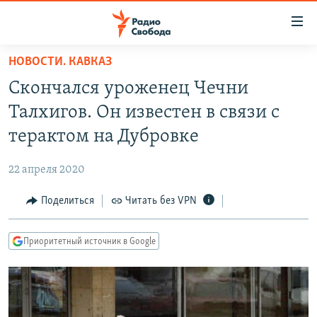
Ссылки
для
упрощенного
НОВОСТИ. КАВКАЗ
ПРОГРАММЫ
доступа
Скончался уроженец Чечни
ПОДКАСТЫ
Вернуться
Талхигов. Он известен в связи с
к
АВТОРСКИЕ ПРОЕКТЫ
терактом на Дубровке
основному
ЦИТАТЫ СВОБОДЫ
содержанию
22 апреля 2020
Вернутся
МНЕНИЯ
к
Поделиться
Читать без VPN
КУЛЬТУРА
главной
навигации
IDEL.РЕАЛИИ
Приоритетный источник в Google
Вернутся
КАВКАЗ.РЕАЛИИ
к
СЕВЕР.РЕАЛИИ
поиску
СИБИРЬ.РЕАЛИИ