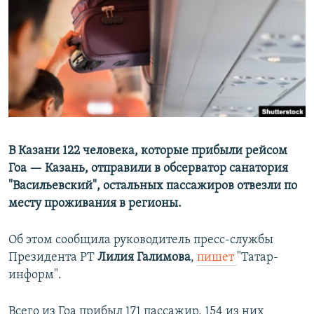
РАСПИСАНИЕ ВЕЩАНИЯ
ПОДПИШИТЕСЬ НА РАССЫЛКУ
СОЦИАЛЬНЫЕ СЕТИ
В Казани 122 человека, которые прибыли рейсом
Гоа — Казань, отправили в обсерватор санатория
Все сайты РСЕ/РС
"Васильевский", остальных пассажиров отвезли по
месту проживания в регионы.
Об этом сообщила руководитель пресс-службы
Президента РТ
Лилия Галимова
,
пишет
"Татар-
информ".
Всего из Гоа прибыл 171 пассажир, 154 из них