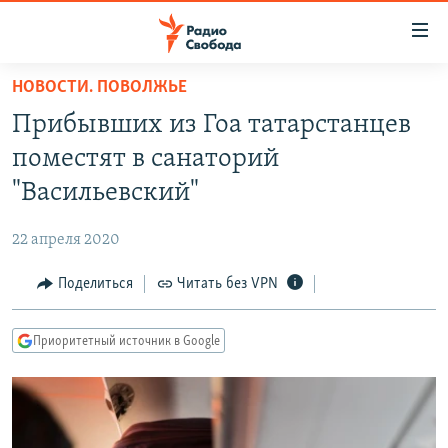
Ссылки
для
упрощенного
НОВОСТИ. ПОВОЛЖЬЕ
ПРОГРАММЫ
доступа
Прибывших из Гоа татарстанцев
ПОДКАСТЫ
Вернуться
поместят в санаторий
к
АВТОРСКИЕ ПРОЕКТЫ
"Васильевский"
основному
ЦИТАТЫ СВОБОДЫ
содержанию
22 апреля 2020
Вернутся
МНЕНИЯ
к
Поделиться
Читать без VPN
КУЛЬТУРА
главной
навигации
IDEL.РЕАЛИИ
Приоритетный источник в Google
Вернутся
КАВКАЗ.РЕАЛИИ
к
СЕВЕР.РЕАЛИИ
поиску
СИБИРЬ.РЕАЛИИ