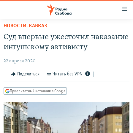
Ссылки
для
упрощенного
НОВОСТИ. КАВКАЗ
ПРОГРАММЫ
доступа
Суд впервые ужесточил наказание
ПОДКАСТЫ
Вернуться
ингушскому активисту
к
АВТОРСКИЕ ПРОЕКТЫ
основному
22 апреля 2020
ЦИТАТЫ СВОБОДЫ
содержанию
Вернутся
МНЕНИЯ
Поделиться
Читать без VPN
к
КУЛЬТУРА
главной
Приоритетный источник в Google
навигации
IDEL.РЕАЛИИ
Вернутся
КАВКАЗ.РЕАЛИИ
к
СЕВЕР.РЕАЛИИ
поиску
СИБИРЬ.РЕАЛИИ