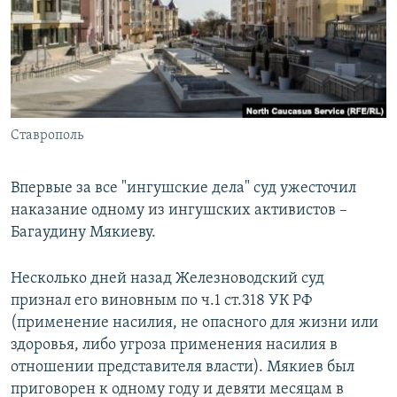
РАСПИСАНИЕ ВЕЩАНИЯ
ПОДПИШИТЕСЬ НА РАССЫЛКУ
СОЦИАЛЬНЫЕ СЕТИ
Ставрополь
Впервые за все "ингушские дела" суд ужесточил
наказание одному из ингушских активистов –
Все сайты РСЕ/РС
Багаудину Мякиеву.
Несколько дней назад Железноводский суд
признал его виновным по ч.1 ст.318 УК РФ
(применение насилия, не опасного для жизни или
здоровья, либо угроза применения насилия в
отношении представителя власти). Мякиев был
приговорен к одному году и девяти месяцам в