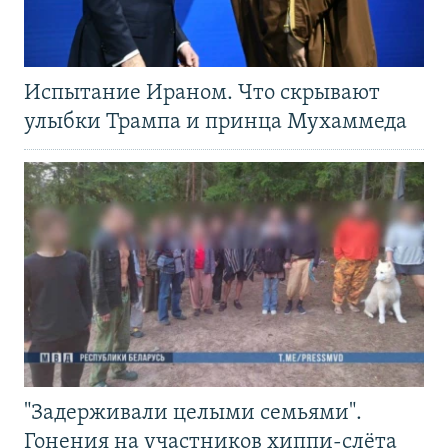
Испытание Ираном. Что скрывают
улыбки Трампа и принца Мухаммеда
"Задерживали целыми семьями".
Гонения на участников хиппи-слёта