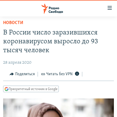
Ссылки
для
упрощенного
НОВОСТИ
ПРОГРАММЫ
доступа
В России число заразившихся
ПОДКАСТЫ
Вернуться
коронавирусом выросло до 93
к
АВТОРСКИЕ ПРОЕКТЫ
тысяч человек
основному
ЦИТАТЫ СВОБОДЫ
содержанию
28 апреля 2020
Вернутся
МНЕНИЯ
к
Поделиться
Читать без VPN
КУЛЬТУРА
главной
навигации
IDEL.РЕАЛИИ
Приоритетный источник в Google
Вернутся
КАВКАЗ.РЕАЛИИ
к
СЕВЕР.РЕАЛИИ
поиску
СИБИРЬ.РЕАЛИИ