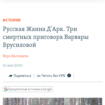
Ссылки
для
ПРОГРАММЫ
упрощенного
ПОДКАСТЫ
ИСТОРИЯ
доступа
АВТОРСКИЕ ПРОЕКТЫ
Русская Жанна Д'Арк. Три
Вернуться
ЦИТАТЫ СВОБОДЫ
смертных приговора Варвары
к
Брусиловой
МНЕНИЯ
основному
содержанию
КУЛЬТУРА
Вера Васильева
Вернутся
IDEL.РЕАЛИИ
к
01 мая 2020
главной
КАВКАЗ.РЕАЛИИ
навигации
Поделиться
Читать без VPN
СЕВЕР.РЕАЛИИ
Вернутся
СИБИРЬ.РЕАЛИИ
к
Приоритетный источник в Google
поиску
РАСПИСАНИЕ ВЕЩАНИЯ
ПОДПИШИТЕСЬ НА РАССЫЛКУ