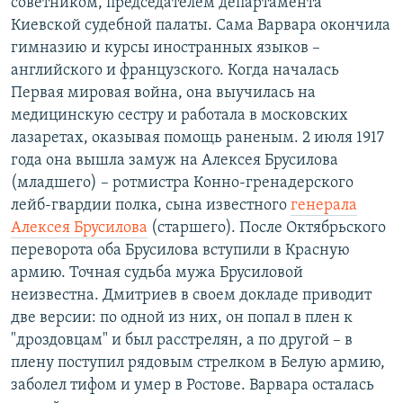
советником, председателем департамента
Киевской судебной палаты. Сама Варвара окончила
гимназию и курсы иностранных языков –
английского и французского. Когда началась
Первая мировая война, она выучилась на
медицинскую сестру и работала в московских
лазаретах, оказывая помощь раненым. 2 июля 1917
года она вышла замуж на Алексея Брусилова
(младшего) – ротмистра Конно-гренадерского
лейб-гвардии полка, сына известного
генерала
Алексея Брусилова
(старшего). После Октябрьского
переворота оба Брусилова вступили в Красную
армию. Точная судьба мужа Брусиловой
неизвестна. Дмитриев в своем докладе приводит
две версии: по одной из них, он попал в плен к
"дроздовцам" и был расстрелян, а по другой – в
плену поступил рядовым стрелком в Белую армию,
заболел тифом и умер в Ростове. Варвара осталась