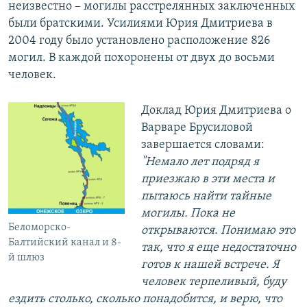
неизвестно – могилы расстрелянных заключенных
были братскими. Усилиями Юрия Дмитриева в
2004 году было установлено расположение 826
могил. В каждой похоронены от двух до восьми
человек.
Доклад Юрия Дмитриева о
Варваре Брусиловой
завершается словами:
"Немало лет подряд я
приезжаю в эти места и
пытаюсь найти тайные
могилы. Пока не
Беломорско-
открываются. Понимаю это
Балтийский канал и 8-
так, что я еще недостаточно
й шлюз
готов к нашей встрече. Я
человек терпеливый, буду
ездить столько, сколько понадобится, и верю, что