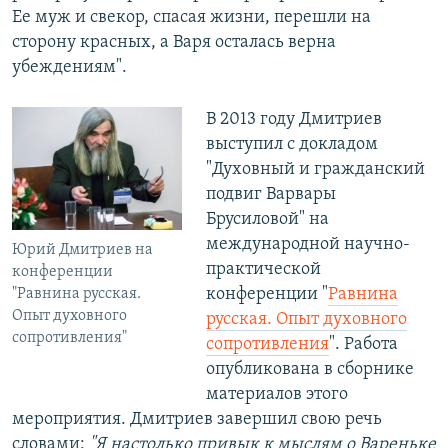
Ее муж и свекор, спасая жизни, перешли на
сторону красных, а Варя осталась верна
убеждениям".
В 2013 году Дмитриев
выступил с докладом
"Духовный и гражданский
подвиг Варвары
Брусиловой" на
международной научно-
Юрий Дмитриев на
практической
конференции
конференции "
Равнина
"Равнина русская.
Опыт духовного
русская. Опыт духовного
сопротивления"
сопротивления
". Работа
опубликована в сборнике
материалов этого
мероприятия. Дмитриев завершил свою речь
словами:
"Я настолько привык к мыслям о Вареньке