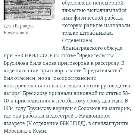
обусловлено непомерной
тяжестью выполнявшейся
ими физической работы,
которую раньше назначали
Дело Варвары
Брусиловой
только штрафникам.
Отделением
Ленинградского облсуда
при ББК НКВД СССР по статье "Вредительство"
Брусилова была снова приговорена к расстрелу. В
ходе кассации приговор в части "вредительства"
был отменен, но за "распространение
контрреволюционных взглядов против руководства
лагеря" Брусилову признали виновной по статье 58-
10 и присоединили к неотбытому сроку два года. В
1934 году Брусилову вернули с Соловков на материк,
где она работала медсестрой в Надвоицком
лазарете (V отделение ББК НКВД), в спецлагпункте
Морсплав в Кеми.