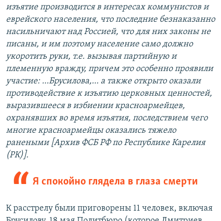
изъятие производится в интересах коммунистов и
еврейского населения, что последние безнаказанно
насильничают над Россией, что для них законы не
писаны, и им поэтому население само должно
укоротить руки, т.е. вызывая партийную и
племенную вражду, причем это особенно проявили
участие: …Брусилова,… а также открыто оказали
противодействие к изъятию церковных ценностей,
выразившееся в избиении красноармейцев,
охранявших во время изъятия, последствием чего
многие красноармейцы оказались тяжело
ранеными [Архив ФСБ РФ по Республике Карелия
(РК)].
Я спокойно глядела в глаза смерти
К расстрелу были приговорены 11 человек, включая
Брусилову. 18 мая Политбюро (которое Дмитриев