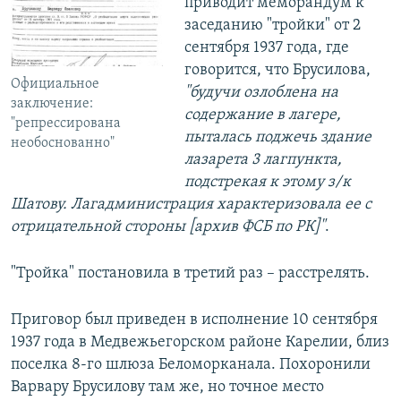
приводит меморандум к
заседанию "тройки" от 2
сентября 1937 года, где
говорится, что Брусилова,
Официальное
"будучи озлоблена на
заключение:
содержание в лагере,
"репрессирована
пыталась поджечь здание
необоснованно"
лазарета 3 лагпункта,
подстрекая к этому з/к
Шатову. Лагадминистрация характеризовала ее с
отрицательной стороны [архив ФСБ по РК]"
.
"Тройка" постановила в третий раз – расстрелять.
Приговор был приведен в исполнение 10 сентября
1937 года в Медвежьегорском районе Карелии, близ
поселка 8-го шлюза Беломорканала. Похоронили
Варвару Брусилову там же, но точное место