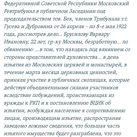
Федеративной Советской Республики Московский
Ревтрибунал в публичном Заседании под
председательством тов. Бек, членов Трибунала т.т.
Гусева и Дубровина от 26 апреля – по 8-е мая 1922
года, рассмотрев дело… Брусилову Варвару
Ивановну, 22 лет, гр-ку Москвы, безработную… по
обвинению: …в том, что находясь под влиянием со
стороны представителей духовенства… в день
изъятия из Московских церквей и монастырей, в
течение марта месяца церковных ценностей,
приняли участие в публичных скопищах, которые
действуя объединенными силами участников
вследствие побуждений, проистекающих из
вражды к РКП и к постановлению ВЦИК об
изъятии, возбуждая население к сопротивлению
лицам, производящим изъятие, распространяя
заведомо ложные сведения, что большая часть
изъятого имущества будет разграблена, что это