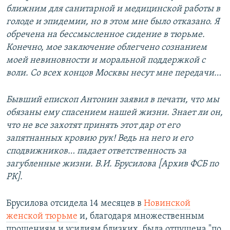
ближним для санитарной и медицинской работы в
голоде и эпидемии, но в этом мне было отказано. Я
обречена на бессмысленное сидение в тюрьме.
Конечно, мое заключение облегчено сознанием
моей невиновности и моральной поддержкой с
воли. Со всех концов Москвы несут мне передачи…
Бывший епископ Антонин заявил в печати, что мы
обязаны ему спасением нашей жизни. Знает ли он,
что не все захотят принять этот дар от его
запятнанных кровию рук! Ведь на него и его
сподвижников… падает ответственность за
загубленные жизни. В.И. Брусилова [Архив ФСБ по
РК].
Брусилова отсидела 14 месяцев в
Новинской
женской тюрьме
и, благодаря множественным
прошениям и усилиям близких, была отпущена "по