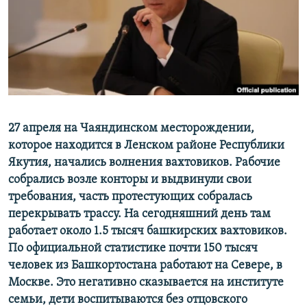
РАСПИСАНИЕ ВЕЩАНИЯ
ПОДПИШИТЕСЬ НА РАССЫЛКУ
СОЦИАЛЬНЫЕ СЕТИ
27 апреля на Чаяндинском месторождении,
которое находится в Ленском районе Республики
Якутия, начались волнения вахтовиков. Рабочие
Все сайты РСЕ/РС
собрались возле конторы и выдвинули свои
требования, часть протестующих собралась
перекрывать трассу. На сегодняшний день там
работает около 1.5 тысяч башкирских вахтовиков.
По официальной статистике почти 150 тысяч
человек из Башкортостана работают на Севере, в
Москве. Это негативно сказывается на институте
семьи, дети воспитываются без отцовского