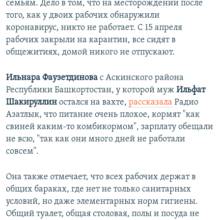
семьям. Дело в том, что на месторождении после
того, как у двоих рабочих обнаружили
коронавирус, никто не работает. С 15 апреля
рабочих закрыли на карантин, все сидят в
общежитиях, домой никого не отпускают.
Ильнара Фаузетдинова
с Аскинского района
Республики Башкортостан, у которой муж
Ильфат
Шакируллин
остался на вахте,
рассказала
Радио
Азатлык, что питание очень плохое, кормят "как
свиней каким-то комбикормом", зарплату обещали
не всю, "так как они много дней не работали
совсем".
Она также отмечает, что всех рабочих держат в
общих бараках, где нет не только санитарных
условий, но даже элементарных норм гигиены.
Общий туалет, общая столовая, полы и посуда не