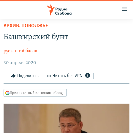
Ссылки
для
упрощенного
АРХИВ. ПОВОЛЖЬЕ
ПРОГРАММЫ
доступа
Башкирский бунт
ПОДКАСТЫ
Вернуться
к
руслан габбасов
АВТОРСКИЕ ПРОЕКТЫ
основному
30 апреля 2020
ЦИТАТЫ СВОБОДЫ
содержанию
Вернутся
МНЕНИЯ
Поделиться
Читать без VPN
к
КУЛЬТУРА
главной
Приоритетный источник в Google
навигации
IDEL.РЕАЛИИ
Вернутся
КАВКАЗ.РЕАЛИИ
к
СЕВЕР.РЕАЛИИ
поиску
СИБИРЬ.РЕАЛИИ