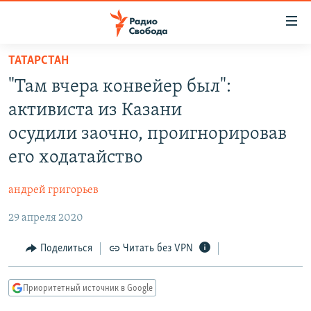
Ссылки
для
упрощенного
ТАТАРСТАН
ПРОГРАММЫ
доступа
"Там вчера конвейер был":
ПОДКАСТЫ
Вернуться
активиста из Казани
к
АВТОРСКИЕ ПРОЕКТЫ
осудили заочно, проигнорировав
основному
ЦИТАТЫ СВОБОДЫ
содержанию
его ходатайство
Вернутся
МНЕНИЯ
к
андрей григорьев
КУЛЬТУРА
главной
29 апреля 2020
навигации
IDEL.РЕАЛИИ
Вернутся
КАВКАЗ.РЕАЛИИ
Поделиться
Читать без VPN
к
СЕВЕР.РЕАЛИИ
поиску
Приоритетный источник в Google
СИБИРЬ.РЕАЛИИ