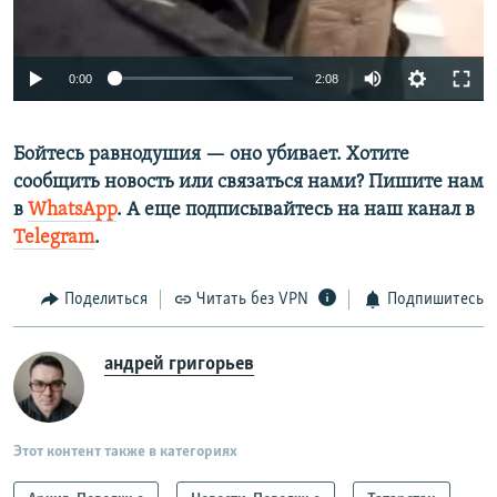
Auto
0:00
2:08
264p
Бойтесь равнодушия — оно убивает. Хотите
352p
сообщить новость или связаться нами? Пишите нам
в
WhatsApp
. А еще подписывайтесь на наш канал в
Auto
264p
352p
Telegram
.
Поделиться
Читать без VPN
Подпишитесь
андрей григорьев
Этот контент также в категориях