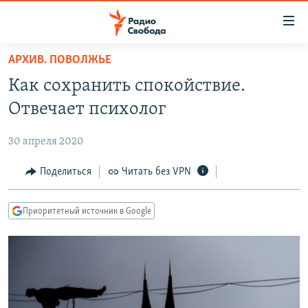
Ссылки
для
упрощенного
АРХИВ. ПОВОЛЖЬЕ
ПРОГРАММЫ
доступа
Как сохранить спокойствие.
ПОДКАСТЫ
Вернуться
Отвечает психолог
к
АВТОРСКИЕ ПРОЕКТЫ
основному
30 апреля 2020
ЦИТАТЫ СВОБОДЫ
содержанию
Вернутся
МНЕНИЯ
Поделиться
Читать без VPN
к
КУЛЬТУРА
главной
Приоритетный источник в Google
навигации
IDEL.РЕАЛИИ
Вернутся
КАВКАЗ.РЕАЛИИ
к
СЕВЕР.РЕАЛИИ
поиску
СИБИРЬ.РЕАЛИИ