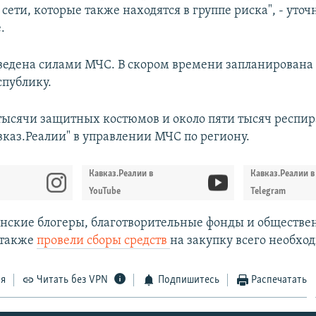
ети, которые также находятся в группе риска", - уточ
.
ведена силами МЧС. В скором времени запланирована 
спублику.
 тысячи защитных костюмов и около пяти тысяч респира
вказ.Реалии" в управлении МЧС по региону.
Кавказ.Реалии в
Кавказ.Реалии в
YouTube
Telegram
анские блогеры, благотворительные фонды и обществ
 также
провели сборы средств
на закупку всего необхо
ся
Читать без VPN
Подпишитесь
Распечатать