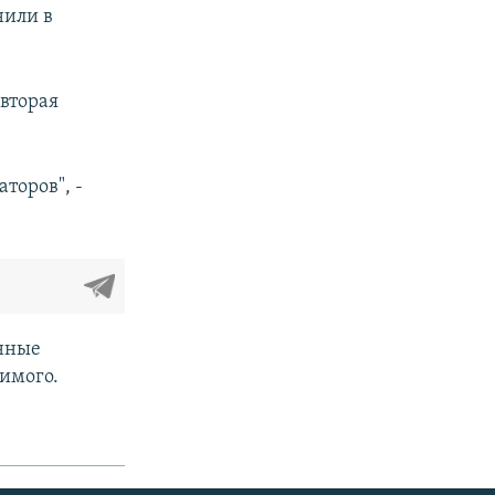
нили в
вторая
торов", -
енные
димого.