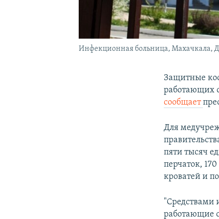
Инфекционная больница, Махачкала, Д
Защитные кос
работающих с
сообщает
пре
Для медучреж
правительств
пяти тысяч е
перчаток, 17
кроватей и п
"Средствами 
работающие с