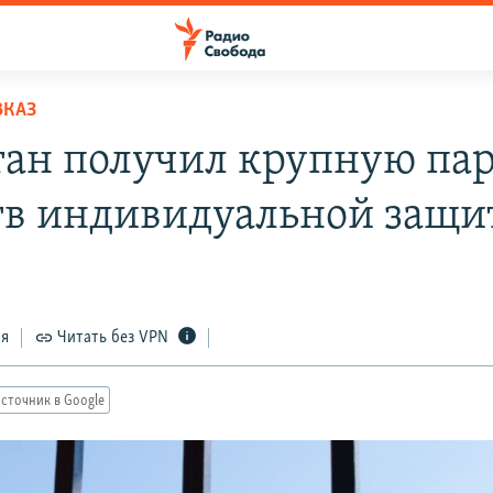
ВКАЗ
тан получил крупную па
тв индивидуальной защ
ся
Читать без VPN
сточник в Google