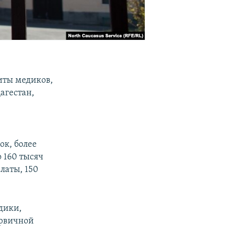
иты медиков,
агестан,
ок, более
 160 тысяч
латы, 150
дики,
ервичной