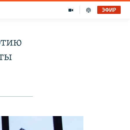
ЭФИР
ртию
иты