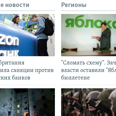
е новости
Регионы
британия
"Сломать схему". За
ила санкции против
власти оставили "Ябл
ских банков
бюллетене