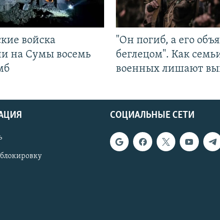
ские войска
"Он погиб, а его объ
ли на Сумы восемь
беглецом". Как семь
мб
военных лишают вы
АЦИЯ
СОЦИАЛЬНЫЕ СЕТИ
ь
 блокировку