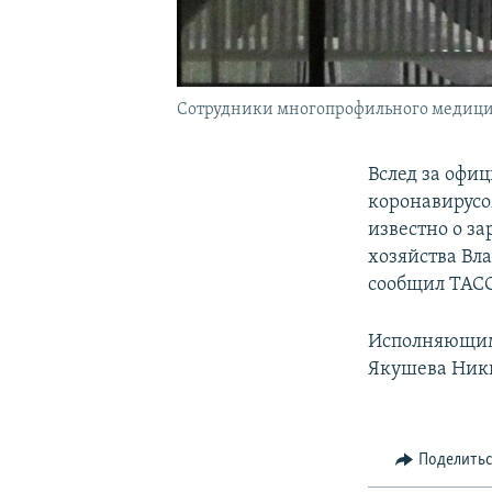
Сотрудники многопрофильного медицин
Вслед за офи
коронавирусо
известно о з
хозяйства Вл
сообщил ТАСС
Исполняющим 
Якушева Ник
Поделить