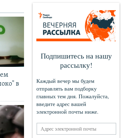
чем
око" в