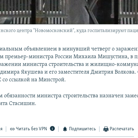
ского центра "Новомосковский", куда госпитализируют паци
циальным объявлением в минувший четверг о зараже
м премьер-министра России Михаила Мишустина, в п
аражении министра строительства и жилищно-коммун
адимира Якушева и его заместителя Дмитрия Волкова. 
 со ссылкой на Минстрой.
обязанности министра строительства назначен заме
ита Стасишин.
ся
Читать без VPN
Подпишитесь
Распечатать