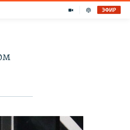
ЭФИР
Х
ом