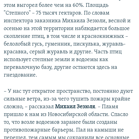
этом выгорел более чем на 60%. Площадь
"Степного" – 75 тысяч гектаров. По словам
инспектора заказника Михаила Зезюли, весной и
осенью на этой территории наблюдается большое
скопление птиц, в том числе и краснокнижных –
белолобый гусь, гуменник, пискулька, журавль-
красавка, серый журавль и другие. Часть птиц
использует степные земли и водоемы как
перевалочную базу, другие остаются здесь на
гнездование.
– У нас тут открытое пространство, постоянно дуют
сильные ветра, из-за чего тушить пожары крайне
сложно, – рассказал
Михаил Зезюля
. – Пламя
пришло к нам из Новосибирской области. Спасло
то, что возле водоемов заранее были созданы
противопожарные барьеры. Пал на камыши не
перешел, тем самым мы сохранили все основные