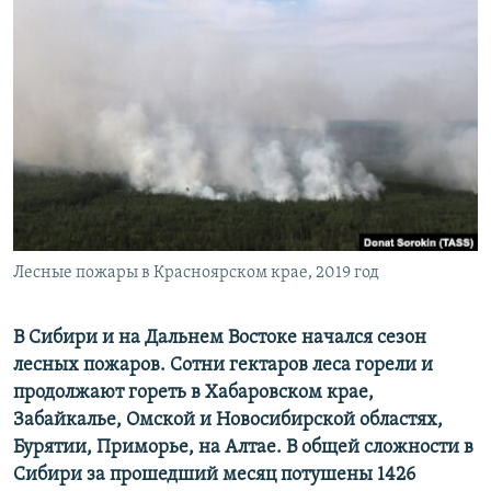
РАСПИСАНИЕ ВЕЩАНИЯ
ПОДПИШИТЕСЬ НА РАССЫЛКУ
СОЦИАЛЬНЫЕ СЕТИ
Все сайты РСЕ/РС
Лесные пожары в Красноярском крае, 2019 год
В Сибири и на Дальнем Востоке начался сезон
лесных пожаров. Сотни гектаров леса горели и
продолжают гореть в Хабаровском крае,
Забайкалье, Омской и Новосибирской областях,
Бурятии, Приморье, на Алтае. В общей сложности в
Сибири за прошедший месяц потушены 1426