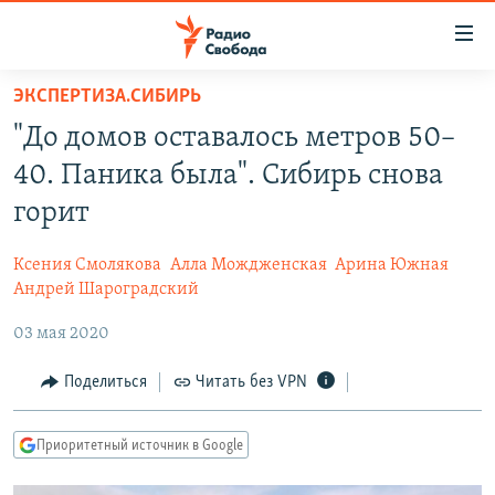
Ссылки
для
упрощенного
ЭКСПЕРТИЗА.СИБИРЬ
ПРОГРАММЫ
доступа
"До домов оставалось метров 50–
ПОДКАСТЫ
Вернуться
40. Паника была". Сибирь снова
к
АВТОРСКИЕ ПРОЕКТЫ
горит
основному
ЦИТАТЫ СВОБОДЫ
содержанию
Ксения Смолякова
Алла Мождженская
Арина Южная
Вернутся
МНЕНИЯ
Андрей Шароградский
к
КУЛЬТУРА
главной
03 мая 2020
навигации
IDEL.РЕАЛИИ
Поделиться
Читать без VPN
Вернутся
КАВКАЗ.РЕАЛИИ
к
СЕВЕР.РЕАЛИИ
поиску
Приоритетный источник в Google
СИБИРЬ.РЕАЛИИ