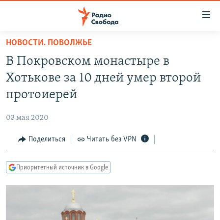
Ссылки
для
упрощенного
НОВОСТИ. ПОВОЛЖЬЕ
ПРОГРАММЫ
доступа
В Покровском монастыре в
ПОДКАСТЫ
Вернуться
Хотькове за 10 дней умер второй
к
АВТОРСКИЕ ПРОЕКТЫ
протоиерей
основному
ЦИТАТЫ СВОБОДЫ
содержанию
03 мая 2020
Вернутся
МНЕНИЯ
к
Поделиться
Читать без VPN
КУЛЬТУРА
главной
навигации
IDEL.РЕАЛИИ
Приоритетный источник в Google
Вернутся
КАВКАЗ.РЕАЛИИ
к
СЕВЕР.РЕАЛИИ
поиску
СИБИРЬ.РЕАЛИИ