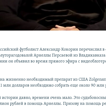
ссийский футболист Александр Кокорин перечислил в
луторагодовалой Арнеллы Персаевой из Владикавказа 
нии он объявил во время прямого эфира с видеоблоге
 на жизненно необходимый препарат из США Zolgens
,1 млн долларов необходимо собрать еще около 90 млн 
й истории давно, времени очень мало. Это судьбоносн
лион рублей в помощь Арнеллы. Призову на помощь реб