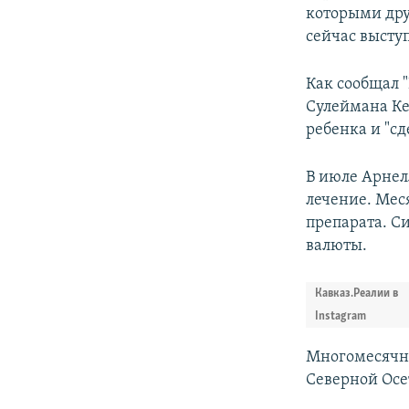
которыми дру
сейчас выступ
Как сообщал 
Сулеймана Ке
ребенка и "с
В июле Арнел
лечение. Мес
препарата. С
валюты.
Кавказ.Реалии в
Instagram
Многомесячн
Северной Осет