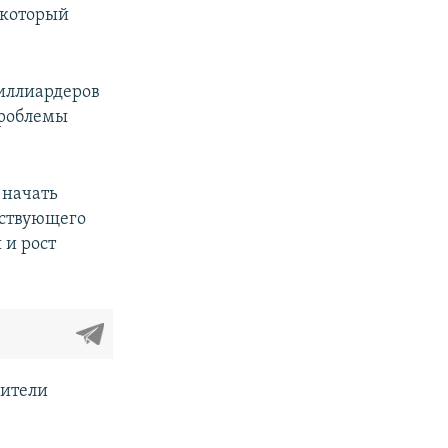
 который
иллиардеров
проблемы
 начать
йствующего
 и рост
жители