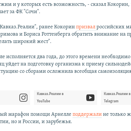
жим и у которых есть возможность, - сказал Кокорин,
ает за ФК "Сочи".
"Кавказ.Реалии", ранее Кокорин
призвал
российских м
римова и Бориса Роттенберга обратить внимание на 
делать широкий жест".
ле исполняется два года, до этого времени необходимо
яц уйдет на подготовку организма к приему сильноде
итуацию со сборами осложнила всеобщая самоизоляция
Кавказ.Реалии в
Кавказ.Реалии в
YouTube
Telegram
ый марафон помощи Арнелле
поддержали
не только 
ии, но и России, и зарубежья.