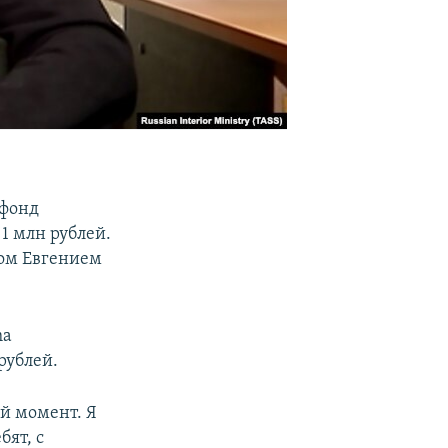
 фонд
1 млн рублей.
ром Евгением
ma
рублей.
ый момент. Я
ят, с