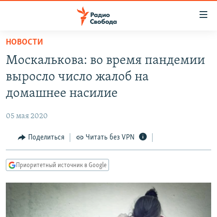
Ссылки
для
упрощенного
НОВОСТИ
ПРОГРАММЫ
доступа
Москалькова: во время пандемии
ПОДКАСТЫ
Вернуться
выросло число жалоб на
к
АВТОРСКИЕ ПРОЕКТЫ
домашнее насилие
основному
ЦИТАТЫ СВОБОДЫ
содержанию
05 мая 2020
Вернутся
МНЕНИЯ
к
Поделиться
Читать без VPN
КУЛЬТУРА
главной
навигации
IDEL.РЕАЛИИ
Приоритетный источник в Google
Вернутся
КАВКАЗ.РЕАЛИИ
к
СЕВЕР.РЕАЛИИ
поиску
СИБИРЬ.РЕАЛИИ