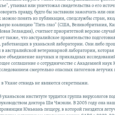
осье", утаивал или уничтожал свидетельства о его исто
оворить правду, будто бы заставили замолчать или они
ак можно понять из публикации, спецслужбы стран, вх
ьную коалицию "Пять глаз" (США, Великобритания, Ка
Новая Зеландия), считают приоритетной версию случа
ает также, что австралийское правительство подготови
, работающих в уханьской лаборатории. Они либо про
и в австралийской ветеринарной лаборатории, которая 
ное объединение научных и прикладных исследовани
ющее соглашение о сотрудничестве с Академией наук К
сследованием смертельно опасных патогенов летучих
 в Ухане отнюдь не являются секретными.
В уханьском институте трудится группа вирусологов по
руководством доктора Ши Чжэнли. В 2005 году она наш
провинции Юньнань пещеру, в которой гнездятся лет