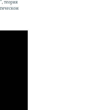
", теория
итическом