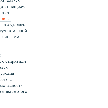
3 годах. С
щают пещеру,
учают
ервью
о нам удалось
летучих мышей
ежде, чем
й
ге отправили
ятся
 уровня
боты с
езопасности –
в январе этого