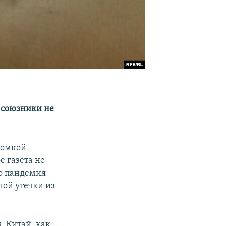
о союзники не
ромкой
е газета не
то пандемия
ной утечки из
, Китай, как