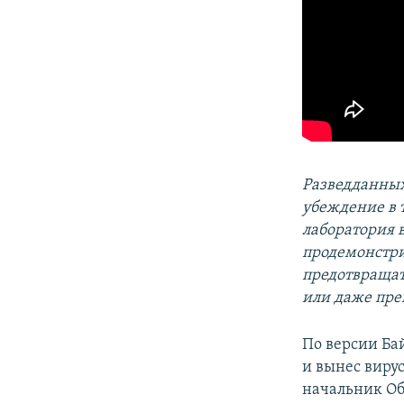
Разведданных
убеждение в 
лаборатория в
продемонстри
предотвращат
или даже пре
По версии Ба
и вынес вирус
начальник О