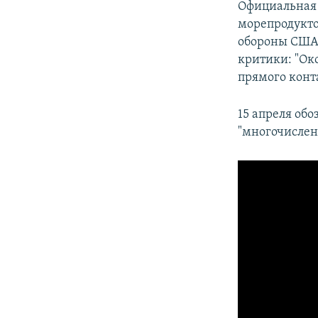
Официальная 
морепродукто
обороны США,
критики: "Ок
прямого конт
15 апреля об
"многочислен