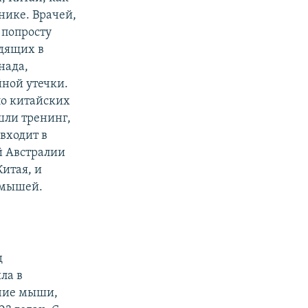
чнике. Врачей,
 попросту
одящих в
нада,
йной утечки.
ло китайских
шли тренинг,
входит в
й Австралии
итая, и
 мышей.
д
ла в
учие мыши,