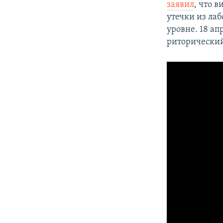
заявил
, что 
утечки из ла
уровне. 18 а
риторический