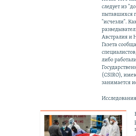
следует из "д
пытавшихся г
"исчезли". К
разведывател
Австралия и 
Газета сообщ
специалистов
либо работал
Государствен
(CSIRO), име
занимается и
Исследования