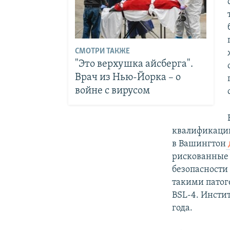
СМОТРИ ТАКЖЕ
"Это верхушка айсберга".
Врач из Нью-Йорка – о
войне с вирусом
квалификации
в Вашингтон
рискованные 
безопасности 
такими патог
BSL-4. Инсти
года.