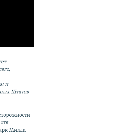
тет
его,
ы и
нных Штатов
осторожности
хотя
Марк Милли