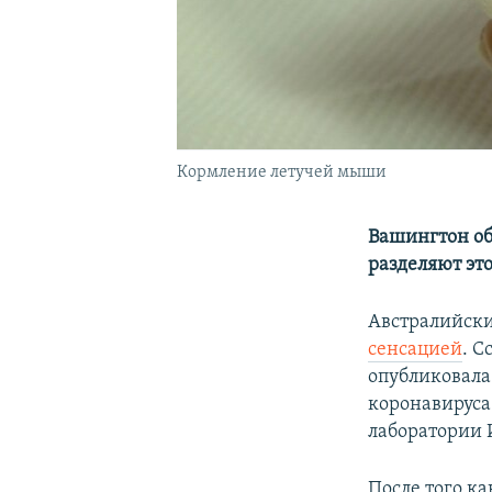
Кормление летучей мыши
Вашингтон об
разделяют эт
Австралийски
сенсацией
. С
опубликовала
коронавируса
лаборатории 
После того к