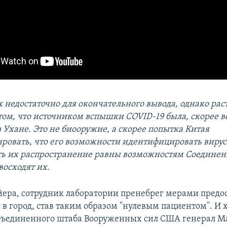
 недостаточно для окончательного вывода, однако рас
том, что источником вспышки COVID-19 была, скорее вс
 Ухане. Это не биооружие, а скорее попытка Китая
ровать, что его возможности идентифицировать вирус
ь их распространение равны возможностям Соедине
восходят их.
йера, сотрудник лаборатории пренебрег мерами пред
 в город, став таким образом "нулевым пациентом". И 
бъединенного штаба Вооруженных сил США генерал 