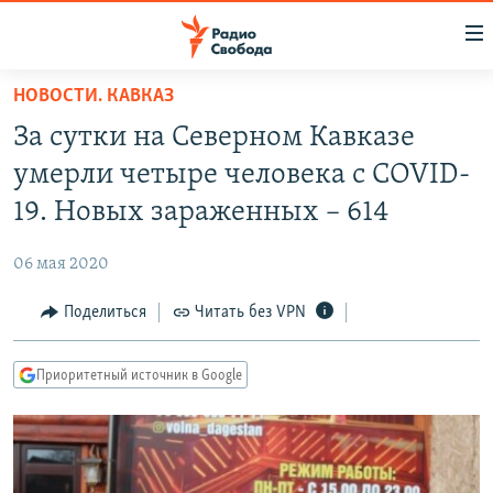
Ссылки
для
упрощенного
НОВОСТИ. КАВКАЗ
ПРОГРАММЫ
доступа
За сутки на Северном Кавказе
ПОДКАСТЫ
Вернуться
умерли четыре человека с COVID-
к
АВТОРСКИЕ ПРОЕКТЫ
19. Новых зараженных – 614
основному
ЦИТАТЫ СВОБОДЫ
содержанию
06 мая 2020
Вернутся
МНЕНИЯ
к
Поделиться
Читать без VPN
КУЛЬТУРА
главной
навигации
IDEL.РЕАЛИИ
Приоритетный источник в Google
Вернутся
КАВКАЗ.РЕАЛИИ
к
СЕВЕР.РЕАЛИИ
поиску
СИБИРЬ.РЕАЛИИ