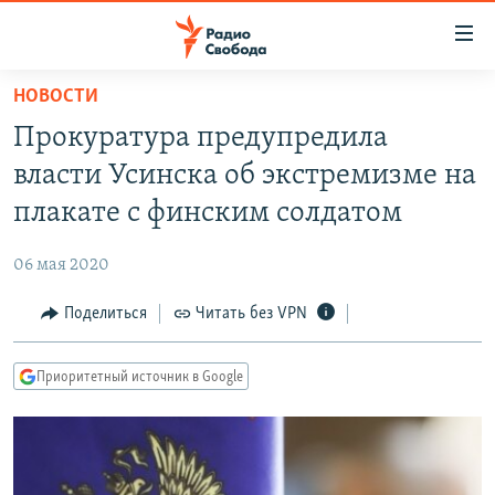
Ссылки
для
упрощенного
НОВОСТИ
ПРОГРАММЫ
доступа
Прокуратура предупредила
ПОДКАСТЫ
Вернуться
власти Усинска об экстремизме на
к
АВТОРСКИЕ ПРОЕКТЫ
плакате с финским солдатом
основному
ЦИТАТЫ СВОБОДЫ
содержанию
06 мая 2020
Вернутся
МНЕНИЯ
к
Поделиться
Читать без VPN
КУЛЬТУРА
главной
навигации
IDEL.РЕАЛИИ
Приоритетный источник в Google
Вернутся
КАВКАЗ.РЕАЛИИ
к
СЕВЕР.РЕАЛИИ
поиску
СИБИРЬ.РЕАЛИИ