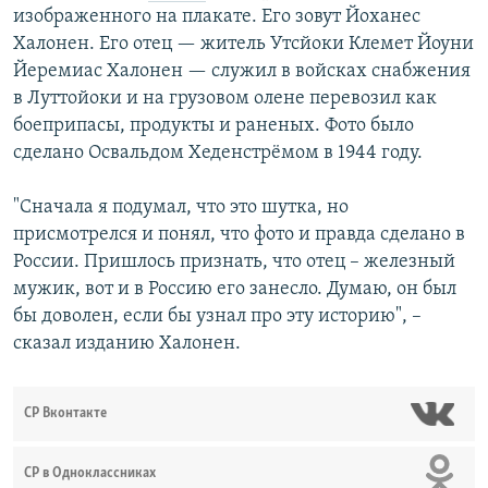
изображенного на плакате. Его зовут Йоханес
Халонен. Его отец — житель Утсйоки Клемет Йоуни
Йеремиас Халонен — служил в войсках снабжения
в Луттойоки и на грузовом олене перевозил как
боеприпасы, продукты и раненых. Фото было
сделано Освальдом Хеденстрёмом
в 1944 году.
"Сначала я подумал, что это шутка, но
присмотрелся и понял, что фото и правда сделано в
России. Пришлось признать, что отец – железный
мужик, вот и в Россию его занесло. Думаю, он был
бы доволен, если бы узнал про эту историю", –
сказал изданию Халонен.
СР Вконтакте
СР в Одноклассниках