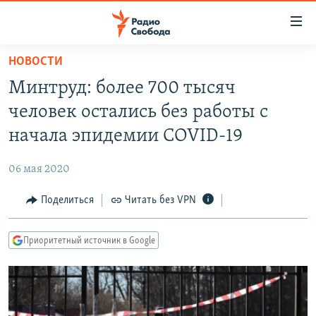
Ссылки
для
упрощенного
НОВОСТИ
ПРОГРАММЫ
доступа
Минтруд: более 700 тысяч
ПОДКАСТЫ
Вернуться
человек остались без работы с
к
АВТОРСКИЕ ПРОЕКТЫ
начала эпидемии COVID-19
основному
ЦИТАТЫ СВОБОДЫ
содержанию
06 мая 2020
Вернутся
МНЕНИЯ
к
Поделиться
Читать без VPN
КУЛЬТУРА
главной
навигации
IDEL.РЕАЛИИ
Приоритетный источник в Google
Вернутся
КАВКАЗ.РЕАЛИИ
к
СЕВЕР.РЕАЛИИ
поиску
СИБИРЬ.РЕАЛИИ