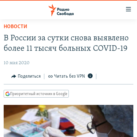
Ссылки
для
упрощенного
НОВОСТИ
ПРОГРАММЫ
доступа
В России за сутки снова выявлено
ПОДКАСТЫ
Вернуться
более 11 тысяч больных COVID-19
к
АВТОРСКИЕ ПРОЕКТЫ
основному
10 мая 2020
ЦИТАТЫ СВОБОДЫ
содержанию
Вернутся
МНЕНИЯ
Поделиться
Читать без VPN
к
КУЛЬТУРА
главной
Приоритетный источник в Google
навигации
IDEL.РЕАЛИИ
Вернутся
КАВКАЗ.РЕАЛИИ
к
СЕВЕР.РЕАЛИИ
поиску
СИБИРЬ.РЕАЛИИ