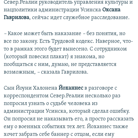
Север.Реалии руководитель управления культуры и
нацполитики администрации Усинска
Оксана
Гаврилова
, сейчас идет служебное расследование.
–
Какое может быть наказание
–
без понятия, но
все по закону. Есть Трудовой кодекс. Наверное, что-
то в рамках этого будет вынесено. C сотрудником
(который повесил плакат) я знакома, но
пообщаться с ним, думаю, не представляется
возможным,
–
сказала Гаврилова.
Сын Йоуни Халонена
Йоханнес
в разговоре с
корреспондентом Север.Реалии несколько раз
попросил узнать о судьбе человека из
администрации Усинска, который сделал ошибку.
Он попросил не наказывать его, а просто рассказать
ему о военных событиях тех лет. Йоханнес также
хочет забрать себе баннер с отцом, если ему