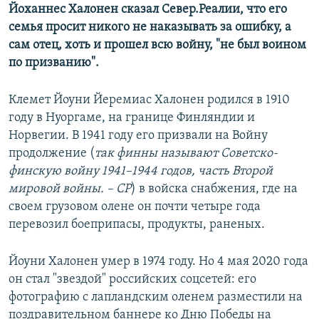
Йоханнес Халонен сказал Север.Реалии, что его
семья просит никого не наказывать за ошибку, а
сам отец, хоть и прошел всю войну, "не был воином
по призванию".
Клемет Йоуни Йеремиас Халонен
родился в 1910
году в Нуоргаме, на границе Финляндии и
Норвегии. В 1941 году его призвали на Войну
продолжение (
так финны называют Советско-
финскую войну 1941–1944 годов, часть Второй
мировой войны.
– СР
) в войска снабжения, где на
своем грузовом олене он почти четыре года
перевозил боеприпасы, продукты, раненых.
Йоуни Халонен умер в 1974 году. Но 4 мая 2020 года
он стал "звездой" российских соцсетей: его
фотографию с лапландским оленем разместили на
поздравительном баннере ко Дню Победы на