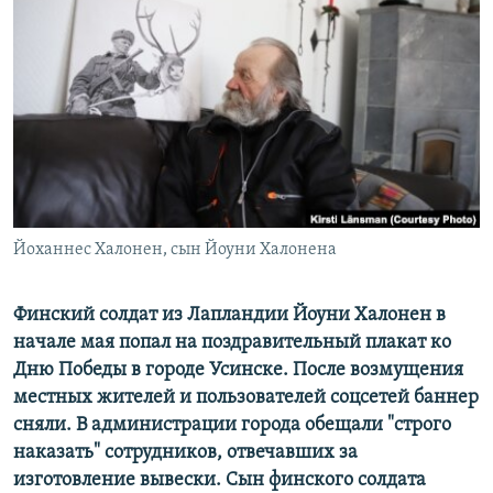
РАСПИСАНИЕ ВЕЩАНИЯ
ПОДПИШИТЕСЬ НА РАССЫЛКУ
СОЦИАЛЬНЫЕ СЕТИ
Йоханнес Халонен, сын Йоуни Халонена
Все сайты РСЕ/РС
Финский солдат из Лапландии Йоуни Халонен в
начале мая попал на поздравительный плакат ко
Дню Победы в городе Усинске. После возмущения
местных жителей и пользователей соцсетей баннер
сняли. В администрации города обещали "строго
наказать" сотрудников, отвечавших за
изготовление вывески. Сын финского солдата