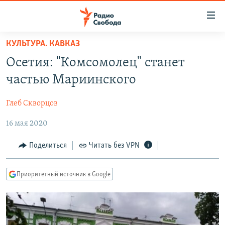
Ссылки
для
упрощенного
КУЛЬТУРА. КАВКАЗ
ПРОГРАММЫ
доступа
Осетия: "Комсомолец" станет
ПОДКАСТЫ
Вернуться
частью Мариинского
к
АВТОРСКИЕ ПРОЕКТЫ
основному
Глеб Скворцов
ЦИТАТЫ СВОБОДЫ
содержанию
Вернутся
16 мая 2020
МНЕНИЯ
к
КУЛЬТУРА
Поделиться
Читать без VPN
главной
навигации
IDEL.РЕАЛИИ
Вернутся
Приоритетный источник в Google
КАВКАЗ.РЕАЛИИ
к
СЕВЕР.РЕАЛИИ
поиску
СИБИРЬ.РЕАЛИИ