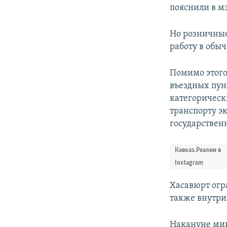
пояснили в мэ
Но розничные
работу в обы
Помимо этого
въездных пунк
категорическ
транспорту э
государствен
Кавказ.Реалии в
Instagram
Хасавюрт огр
также внутри 
Накануне ми