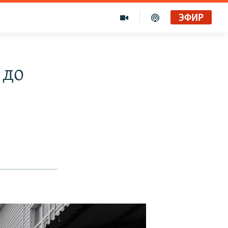
ЭФИР
 до