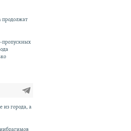
а продолжат
о-пропускных
рода
ько
 из города, а
жиибрагимов