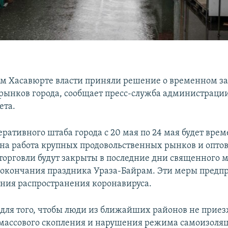
ом Хасавюрте власти приняли решение о временном з
рынков города, сообщает пресс-служба администраци
ета.
ративного штаба города с 20 мая по 24 мая будет вре
на работа крупных продовольственных рынков и опто
 торговли будут закрыты в последние дни священного 
 окончания праздника Ураза-Байрам. Эти меры пред
ния распространения коронавируса.
я для того, чтобы люди из ближайших районов не приез
массового скопления и нарушения режима самоизоляци