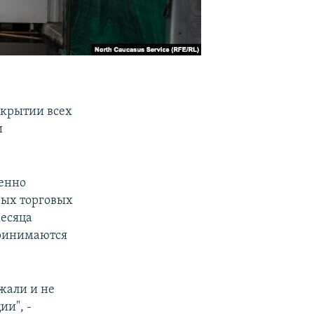
акрытии всех
и
менно
вых торговых
месяца
принимаются
жали и не
и", -