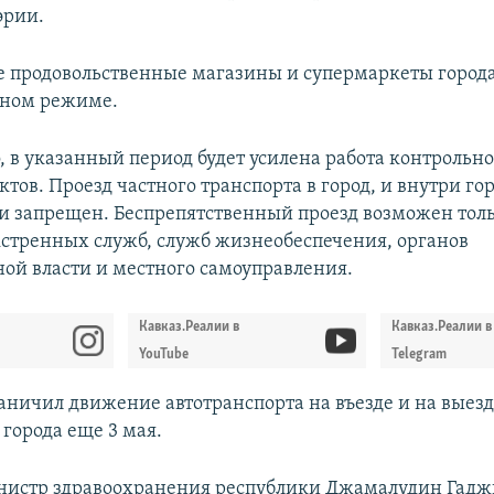
рии. ​
 продовольственные магазины и супермаркеты город
чном режиме.
, в указанный период будет усилена работа контрольн
тов. Проезд частного транспорта в город, и внутри го
и запрещен. Беспрепятственный проезд возможен тол
кстренных служб, служб жизнеобеспечения, органов
ной власти и местного самоуправления.
Кавказ.Реалии в
Кавказ.Реалии в
YouTube
Telegram
аничил движение автотранспорта на въезде и на выезде
города еще 3 мая. ​
нистр здравоохранения республики Джамалудин Гад