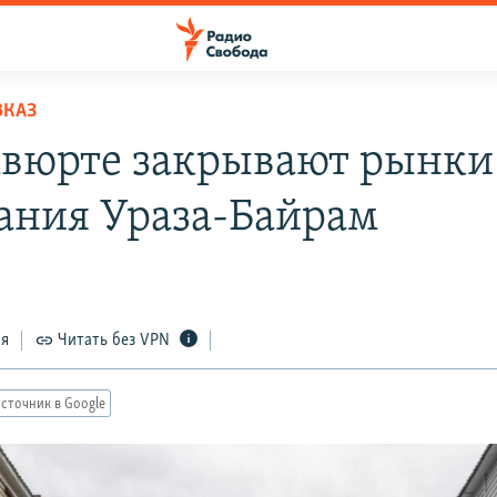
ВКАЗ
авюрте закрывают рынки
ания Ураза-Байрам
ся
Читать без VPN
сточник в Google