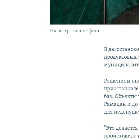
Иллюстративное фото
В дагестанск
продуктовых 
муниципалит
Решением опе
приостановле
баз. Объекты
Рамадан и до
для недопуще
"Это делаетс
происходило 